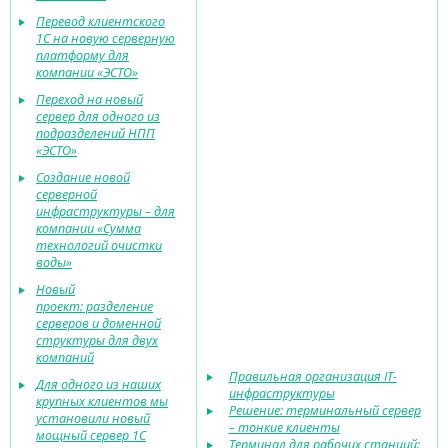
Перевод клиентского
1С на новую серверную
платформу для
компании «ЭСТО»
Переход на новый
сервер для одного из
подразделений НПП
«ЭСТО»
Создание новой
серверной
инфраструктуры – для
компании «Сумма
технологий очистки
воды»
Новый
проект: разделение
серверов и доменной
структуры для двух
компаний
Правильная организация IT-
Для одного из наших
инфраструктуры
крупных клиентов мы
Решение: терминальный сервер
установили новый
– тонкие клиенты
мощный сервер 1С
Терминал для рабочих станций: