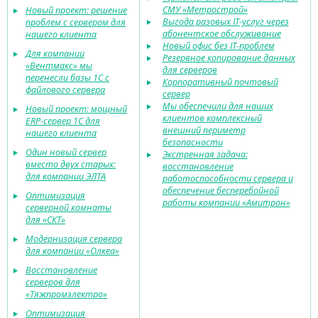
СМУ «Метрострой»
Новый проект: решение
Выгода разовых IT-услуг через
проблем с сервером для
абонентское обслуживание
нашего клиента
Новый офис без IT-проблем
Для компании
Резервное копирование данных
«Вентмакс» мы
для серверов
перенесли базы 1С с
Корпоративный почтовый
файлового сервера
сервер
Мы обеспечили для наших
Новый проект: мощный
клиентов комплексный
ERP-сервер 1С для
внешний периметр
нашего клиента
безопасности
Один новый сервер
Экстренная задача:
вместо двух старых:
восстановление
для компании ЭЛТА
работоспособности сервера и
обеспечение бесперебойной
Оптимизация
работы компании «Амитрон»
серверной комнаты
для «СКТ»
Модернизация сервера
для компании «Олкеа»
Восстановление
серверов для
«Тяжпромэлектро»
Оптимизация