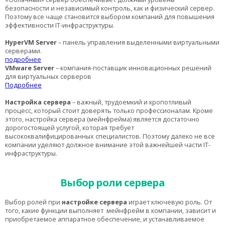
безопасности и независимый контроль, как и физический
сервер
.
Поэтому все чаще становится выбором компаний для повышения
эффективности IT-инфраструктуры.
Hyper
VM
Server
– панель управления выделенными виртуальными
серверами.
подробнее
VMware Server
– компания-поставщик инновационных решений
для виртуальных серверов
Подробнее
Настройка сервера
– важный, трудоемкий и кропотливый
процесс, который стоит доверять только профессионалам. Кроме
этого, настройка сервера (мейнфрейма) является достаточно
дорогостоящей услугой, которая требует
высококвалифицированных специалистов. Поэтому далеко не все
компании уделяют должное внимание этой важнейшей части IT-
инфраструктуры.
Выбор роли сервера
Выбор ролей при
настройке сервера
играет ключевую роль. От
того, какие функции выполняет
мейнфрейм в компании, зависит и
приобретаемое аппаратное обеспечение, и устанавливаемое