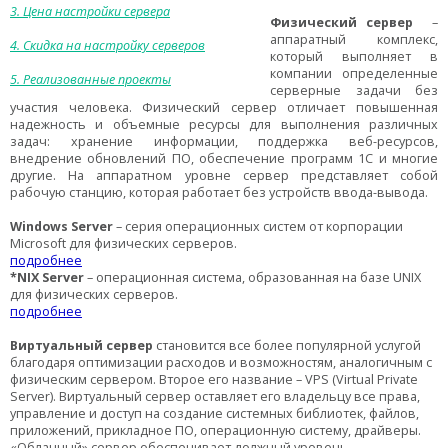
3. Цена настройки сервера
Физический сервер
–
аппаратный комплекс,
4. Скидка на настройку серверов
который выполняет в
компании определенные
5. Реализованные проекты
серверные задачи без
участия человека. Физический сервер отличает повышенная
надежность и объемные ресурсы для выполнения различных
задач: хранение информации, поддержка веб-ресурсов,
внедрение обновлений ПО, обеспечение программ 1С и многие
другие. На аппаратном уровне сервер представляет собой
рабочую станцию, которая работает без устройств ввода-вывода.
Windows Server
– серия операционных систем от корпорации
Microsoft для физических серверов.
подробнее
*NIX Server
– операционная система, образованная на базе UNIX
для физических серверов.
подробнее
Виртуальный сервер
становится все более популярной услугой
благодаря оптимизации расходов и возможностям, аналогичным с
физическим сервером. Второе его название – VPS (
Virtual
Private
Server
). Виртуальный сервер оставляет его владельцу все права,
управление и доступ на создание системных библиотек, файлов,
приложений, прикладное ПО, операционную систему, драйверы.
«Облачный» сервер обеспечивает должный уровень