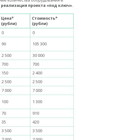
ние количества оборудования и
–
реализация проекта «под ключ»
.
Цена*
Стоимость*
(рубли)
(рубли)
0
0
90
105 300
2 500
30 000
700
700
150
2 400
2 500
2 500
7 000
7 000
100
1 300
70
910
35
420
3 500
3 500
7 000
7 000