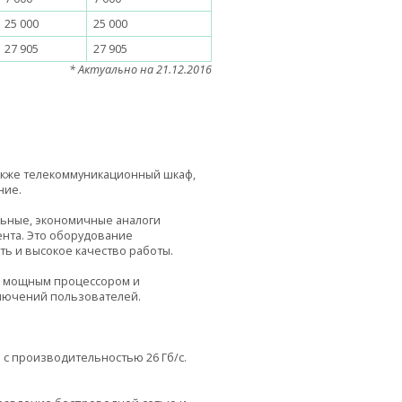
25 000
25 000
27 905
27 905
* Актуально на 21.12.2016
также телекоммуникационный шкаф,
ние.
ьные, экономичные аналоги
ента. Это оборудование
ь и высокое качество работы.
, мощным процессором и
лючений пользователей.
 с производительностью 26 Гб/с.