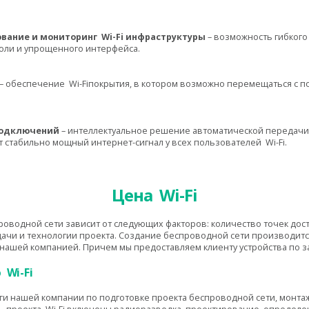
ование и мониторинг
Wi
-
Fi
инфраструктуры
– возможность
гибкого
оли и упрощенного интерфейса.
– обеспечение
Wi
-
Fi
покрытия, в котором возможно перемещаться с 
подключений
– интеллектуальное решение автоматической передачи
т стабильно мощный интернет-сигнал у всех пользователей
Wi
-
Fi
.
Цена
Wi
-
Fi
роводной сети зависит от следующих факторов: количество точек до
чи и технологии проекта. Создание беспроводной сети производится 
нашей компанией. Причем мы предоставляем клиенту устройства по з
ию
Wi
-
Fi
уги нашей компании по подготовке проекта беспроводной сети, монта