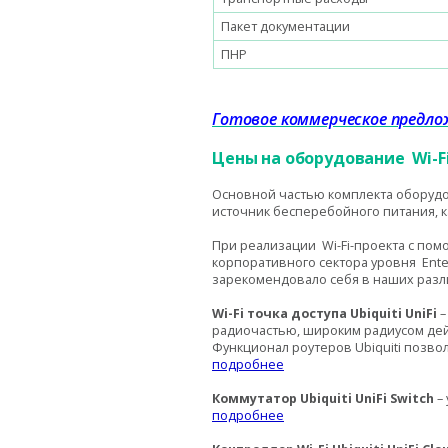
Пакет документации
ПНР
Готовое коммерческое предлож
Цены на оборудование
Wi
-
F
Основной частью комплекта оборудо
источник бесперебойного питания, 
При реализации
Wi
-
Fi
-проекта с по
корпоративного сектора уровня
Ente
зарекомендовало себя в наших разли
Wi-Fi точка доступа Ubiquiti UniFi
–
радиочастью, широким радиусом де
Функционал роутеров Ubiquiti позв
подробнее
Коммутатор Ubiquiti UniFi Switch
– 
подробнее