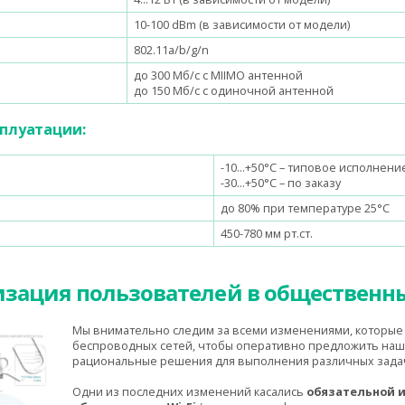
10-100 dBm (в зависимости от модели)
802.11a/b/g/n
до 300 Мб/с с MIIMO
антенной
до 150 Мб/с с одиночной антенной
сплуатации:
-10…+50°С – типовое исполнени
-30…+50°С – по заказу
до 80% при температуре 25°С
450-780 мм рт.ст.
зация пользователей в общественны
Мы внимательно следим за всеми изменениями, которые 
беспроводных сетей, чтобы оперативно предложить наш
рациональные решения для выполнения различных зада
Одни из последних изменений касались
обязательной 