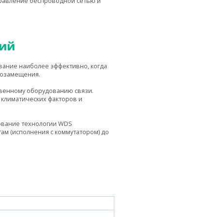
правление беспроводной сетью и
ний
вание наиболее эффективно, когда
тозамещения.
твенному оборудованию связи.
 климатических факторов и
ование технологии WDS
ам (исполнения с коммутатором) до