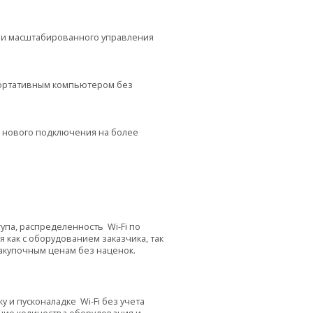
и масштабированного управления
портативным компьютером без
 нового подключения на более
ступа, распределенность
Wi
-
Fi
по
как с оборудованием заказчика, так
акупочным ценам без наценок.
жу и пусконаладке
Wi
-
Fi
без учета