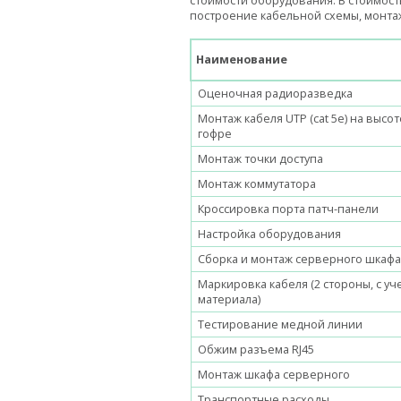
стоимости оборудования. В стоимос
построение кабельной схемы, монтаж
Наименование
Оценочная радиоразведка
Монтаж кабеля UTP (cat 5e) на высот
гофре
Монтаж точки доступа
Монтаж коммутатора
Кроссировка порта патч-панели
Настройка оборудования
Сборка и монтаж серверного шкафа 
Маркировка кабеля (2 стороны, с у
материала)
Тестирование медной линии
Обжим разъема RJ45
Монтаж шкафа серверного
Транспортные расходы