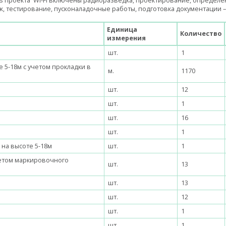
ть проекта
Wi
-
Fi
включены радиоразведка, проектирование, определе
, тестирование, пусконаладочные работы, подготовка документации 
Единица
Количество
измерения
шт.
1
е 5-18м с учетом прокладки в
м.
1170
шт.
12
шт.
1
шт.
16
шт.
1
на высоте 5-18м
шт.
1
четом маркировочного
шт.
13
шт.
13
шт.
12
шт.
1
шт.
1