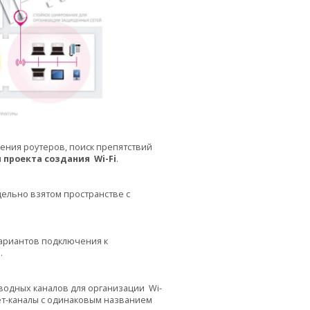
ния роутеров, поиск препятствий
и
проекта создания
Wi
-
Fi
.
дельно взятом пространстве с
вариантов подключения к
.
водных каналов для организации
Wi
-
ет-каналы с одинаковым названием