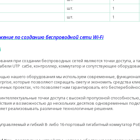
шт.
1
шт.
1
ение по созданию беспроводной сети Wi-Fi
i
вания при создании беспроводных сетей являются точки доступа, а 
кабели UTP
cat
5
e
, контроллер, коммутатор и сопутствующее оборудова
мощью нашего оборудования мы используем современные, функционал
rprise
, которые позволяют сокращать смету и экономить средства кли
чных проектах, что позволяет нам гарантировать его бесперебойност
 интеллектуальные
точки
доступа с высокой пропускной способностью
йствия и возможностью до нескольких десятков одновременных подк
оляет реализовывать различные технологичные решения.
управляемый и гибкий 8- либо 16-портовый гигабитный коммутатор PoE