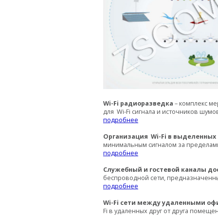
Wi
-
Fi
радиоразведка
– комплекс м
для
Wi
-
Fi
сигнала и источников шумо
подробнее
Организация
Wi
-
Fi
в выделенных
минимальным сигналом за пределами
подробнее
Служебный и гостевой каналы до
беспроводной сети, предназначенны
подробнее
Wi
-
Fi
сети между удаленными оф
Fi
в удаленных друг от друга помеще