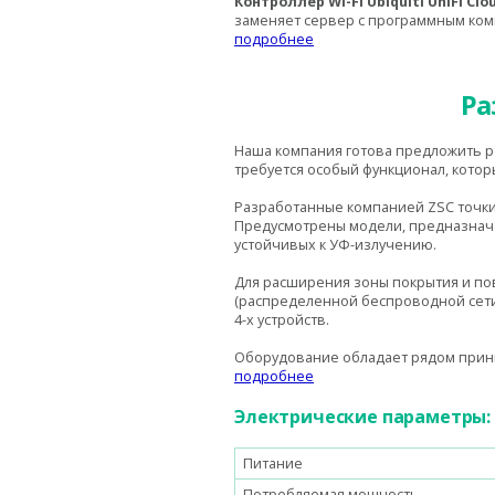
Контроллер Wi-Fi Ubiquiti UniFi Clo
заменяет сервер с программным компл
подробнее
Ра
Наша компания готова предложить р
требуется особый функционал, кото
Разработанные компанией ZSC точки
Предусмотрены модели, предназначен
устойчивых к УФ-излучению.
Для расширения зоны покрытия и п
(распределенной беспроводной сети)
4-х устройств.
Оборудование обладает рядом прин
подробнее
Электрические параметры:
Питание
Потребляемая мощность