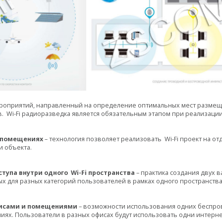
ероприятий, направленный на определение оптимальных мест размеще
в.
Wi
-
Fi
радиоразведка является обязательным этапом при реализаци
 помещениях
– технология позволяет реализовать
Wi
-
Fi
проект на от
 объекта.
ступа внутри одного
Wi
-
Fi
пространства
– практика создания двух 
х для разных категорий пользователей в рамках одного пространства
исами и помещениями
– возможности использования одних беспро
ниях. Пользователи в разных офисах будут использовать одни интерн