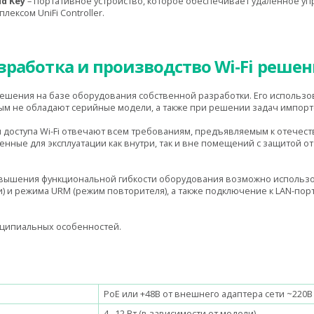
ud Key
– портативное устройство, которое обеспечивает удаленное у
ексом UniFi Controller.
зработка и производство Wi-Fi реше
ешения на базе оборудования собственной разработки. Его использо
рым не обладают серийные модели, а также при решении задач импор
 доступа Wi-Fi отвечают всем требованиям, предъявляемым к отечес
ные для эксплуатации как внутри, так и вне помещений с защитой от
овышения функциональной гибкости оборудования возможно использ
 и режима URM (режим повторителя), а также подключение к LAN-порт
ципиальных особенностей.
PoE или +48В от внешнего адаптера сети ~220В
4…12 Вт (в зависимости от модели)