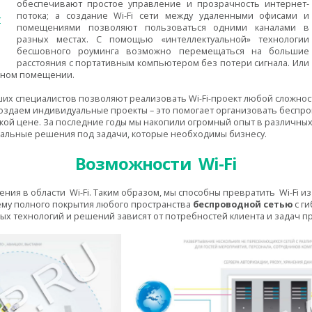
обеспечивают простое управление и прозрачность интернет-
потока; а создание Wi-Fi сети между удаленными
офисами
и
х
помещениями позволяют пользоваться одними каналами в
разных местах. С помощью «интеллектуальной» технологии
бесшовного роуминга возможно перемещаться на большие
расстояния с портативным компьютером без потери сигнала. Или
льном помещении.
их специалистов позволяют реализовать Wi-Fi-проект любой сложнос
создаем индивидуальные проекты – это помогает организовать беспр
кой цене. За последние годы мы накопили огромный опыт в различных 
мальные решения под задачи, которые необходимы бизнесу.
Возможности
Wi
-
Fi
ения в области
Wi
-
Fi
. Таким образом, мы способны превратить
Wi
-
Fi
из
ему полного покрытия любого пространства
беспроводной сетью
с г
х технологий и решений зависят от потребностей клиента и задач пр