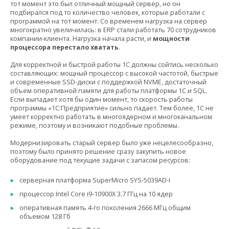
тот момент это был отличный мощный сервер, но он
подбирался под то количество человек, которые работали с
программой на тот момент. Со временем нагрузка на сервер
многократно увеличилась: в ERP стали работать 70 сотрудников
компании-клиента. Нагрузка начала расти, и
мощности
процессора перестало хватать
.
Для корректной и быстрой работы 1С должны сойтись несколько
составляющих: мощный процессор с высокой частотой, быстрые
и современные SSD-диски с поддержкой NVME, достаточный
объем оперативной памяти для работы платформы 1С и SQL.
Если выпадает хотя бы один момент, то скорость работы
программы «1С:Предприятие» сильно падает. Тем более, 1С не
умеет корректно работать в многоядерном и многоканальном
режиме, поэтому и возникают подобные проблемы.
Модернизировать старый сервер было уже нецелесообразно,
поэтому было принято решение сразу закупить новое
оборудование под текущие задачи с запасом ресурсов:
серверная платформа SuperMicro SYS-5039AD-I
процессор Intel Core i9-10900X 3.7 ГГц на 10 ядер
оперативная память 4-го поколения 2666 МГц общим
объемом 128 Гб