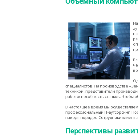
Объемный компьюте
На
ау
на
ра
оп
пр
Вс
че
во
Од
специалистов. На производстве «Зен
техникой, представители производи
работоспособность станков. Чтобы 
В настоящее время мы осуществляем
профессиональный IT-аутсорсинг. П
наводя порядок. Сотрудники клиента 
Перспективы разви