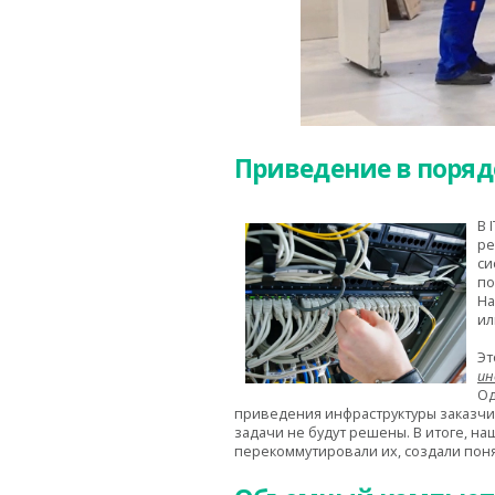
Приведение в поряд
В 
ре
си
по
На
ил
Эт
ин
Од
приведения инфраструктуры заказчик
задачи не будут решены. В итоге, н
перекоммутировали их, создали поня