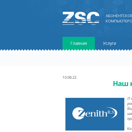
АБОНЕНТСКО
КОМПЬЮТЕРО
Главная
Услуги
10.06.22
Наш 
IT
ро
бо
шк
ор
Ко