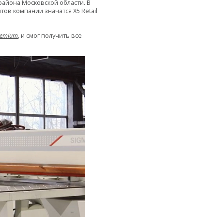
айона Московской области. В
ов компании значатся X5 Retail
remium
, и смог получить все