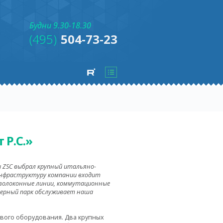
Будни 9.30-18.30
(495)
504-73-23
Р.С.»
и ZSC выбрал крупный итальяно-
-инфраструктуру компании входит
товолоконные линии, коммутационные
терный парк обслуживает наша
ового оборудования. Два крупных