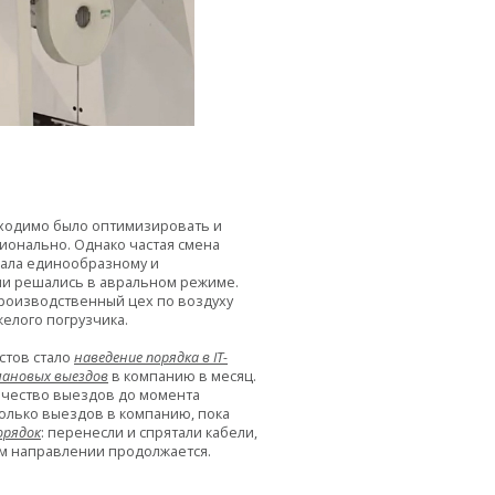
бходимо было оптимизировать и
сионально. Однако частая смена
вала единообразному и
чи решались в авральном режиме.
производственный цех по воздуху
желого погрузчика.
стов стало
наведение порядка в IT-
лановых выездов
в компанию в месяц.
личество выездов до момента
только выездов в компанию, пока
орядок
: перенесли и спрятали кабели,
ом направлении продолжается.