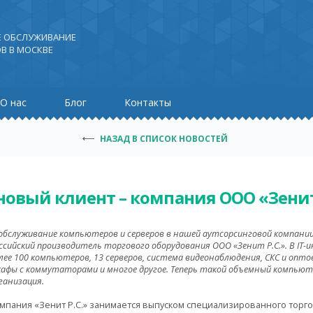
Е ОБСЛУЖИВАНИЕ
В В МОСКВЕ
О нас
Блог
Контакты
НАЗАД В СПИСОК НОВОСТЕЙ
новый клиент – компания ООО «Зенит 
-обслуживание компьютеров и серверов в нашей аутсорсинговой компани
ссийский производитель торгового оборудования ООО «Зенит Р.С.». В IT
лее 100 компьютеров, 13 серверов, система видеонаблюдения, СКС и оп
афы с коммутаторами и многое другое. Теперь такой объемный компью
ганизация.
мпания «Зенит Р.С.» занимается выпуском специализированного торг