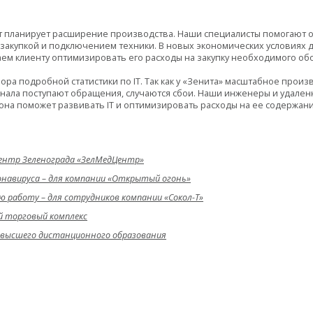
 планирует расширение производства. Наши специалисты помогают 
закупкой и подключением техники. В новых экономических условиях д
аем клиенту оптимизировать его расходы на закупку необходимого об
ора подробной статистики по IT. Так как у «Зенита» масштабное прои
онала поступают обращения, случаются сбои. Наши инженеры и удале
м она поможет развивать IT и оптимизировать расходы на ее содержани
центр Зеленограда «ЗелМедЦентр»
оронавируса – для компании «Открытый огонь»
 работу – для сотрудников компании «Сокол-Т»
й торговый комплекс
 высшего дистанционного образования