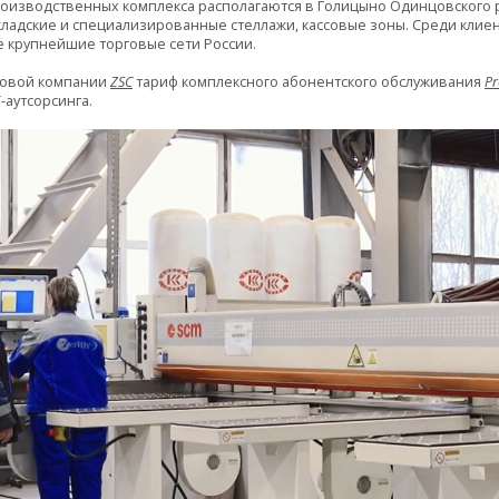
оизводственных комплекса располагаются в Голицыно Одинцовского р
кладские и специализированные стеллажи, кассовые зоны. Среди клиент
ие крупнейшие торговые сети России.
нговой компании
ZSC
тариф комплексного абонентского обслуживания
P
аутсорсинга.