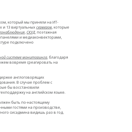
ом, который мы приняли на ИТ-
их и 13 виртуальных
серверов
, которые
еонаблюдения
,
СКУД
, поэтажная
-панелями и медиаконвекторами,
уктуре подключено
ой системе мониторинга
, благодаря
ожем вовремя среагировать на
ддержке англоговорящих
ования. В случае проблем с
рые бы восстановили
ехподдержку на английском языке.
олжен быть по-настоящему
нными гостями на производстве,
тного сисадмина видишь раз в год.