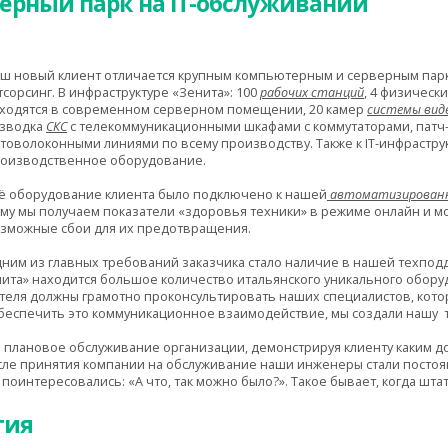
рный парк на IT-обслуживании
ш новый клиент отличается крупным компьютерным и серверным парк
тсорсинг. В инфраструктуре «Зенита»: 100
рабочих станций
, 4 физическ
ходятся в современном серверном помещении, 20 камер
системы вид
зводка
СКС
с телекоммуникационными шкафами с коммутаторами, патч
товолоконными линиями по всему производству. Также к IT-инфрастр
оизводственное оборудование.
ё оборудование клиента было подключено к нашей
автоматизированн
му мы получаем показатели «здоровья техники» в режиме онлайн и м
зможные сбои для их предотвращения.
ним из главных требований заказчика стало наличие в нашей техпо
ита» находится большое количество итальянского уникального оборуд
теля должны грамотно проконсультировать наших специалистов, кото
обеспечить это коммуникационное взаимодействие, мы создали нашу т
 плановое обслуживание организации, демонстрируя клиенту каким д
осле принятия компании на обслуживание наши инженеры стали постоя
поинтересовались: «А что, так можно было?». Такое бывает, когда шта
тия