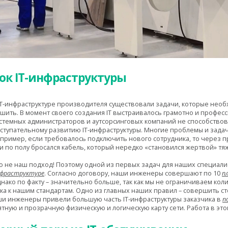
ок IT-инфраструктуры
IT-инфраструктуре производителя существовали задачи, которые нео
шить. В момент своего создания IT выстраивалось грамотно и профес
стемных администраторов и аутсорсинговых компаний не способство
ступательному развитию IT-инфраструктуры. Многие проблемы и зада
пример, если требовалось подключить нового сотрудника, то через 
и по полу бросался кабель, который нередко «становился жертвой» тя
о не наш подход! Поэтому одной из первых задач для наших специали
фраструктуре
. Согласно договору, наши инженеры совершают по 10
п
нако по факту – значительно больше, так как мы не ограничиваем ко
а к нашим стандартам. Одно из главных наших правил – совершить с
аши инженеры привели большую часть IT-инфраструктуры заказчика в
п
тную и прозрачную физическую и логическую карту сети. Работа в эт