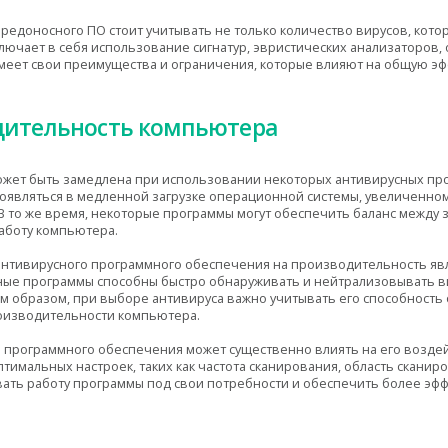
едоносного ПО стоит учитывать не только количество вирусов, кото
ключает в себя использование сигнатур, эвристических анализаторов
имеет свои преимущества и ограничения, которые влияют на общую э
дительность компьютера
ет быть замедлена при использовании некоторых антивирусных прог
роявляться в медленной загрузке операционной системы, увеличенно
В то же время, некоторые программы могут обеспечить баланс между
аботу компьютера.
антивирусного программного обеспечения на производительность явл
ные программы способны быстро обнаруживать и нейтрализовывать в
им образом, при выборе антивируса важно учитывать его способность
оизводительности компьютера.
го программного обеспечения может существенно влиять на его возд
имальных настроек, таких как частота сканирования, область сканир
ать работу программы под свои потребности и обеспечить более эф