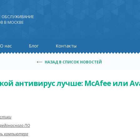
Е ОБСЛУЖИВАНИЕ
В В МОСКВЕ
О нас
Блог
Контакты
НАЗАД В СПИСОК НОВОСТЕЙ
кой антивирус лучше: McAfee или Av
истики
редоносного ПО
ть компьютера