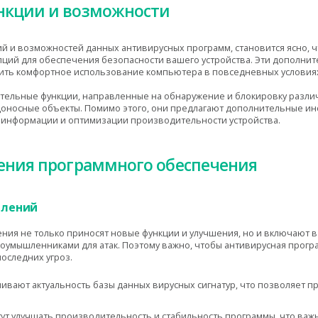
нкции и возможности
 и возможностей данных антивирусных программ, становится ясно, ч
пций для обеспечения безопасности вашего устройства. Эти дополн
ить комфортное использование компьютера в повседневных условия
ельные функции, направленные на обнаружение и блокировку различ
оносные объекты. Помимо этого, они предлагают дополнительные ин
й информации и оптимизации производительности устройства.
ения программного обеспечения
влений
ия не только приносят новые функции и улучшения, но и включают в
оумышленниками для атак. Поэтому важно, чтобы антивирусная прогр
оследних угроз.
вают актуальность базы данных вирусных сигнатур, что позволяет 
ут улучшать производительность и стабильность программы, что важ