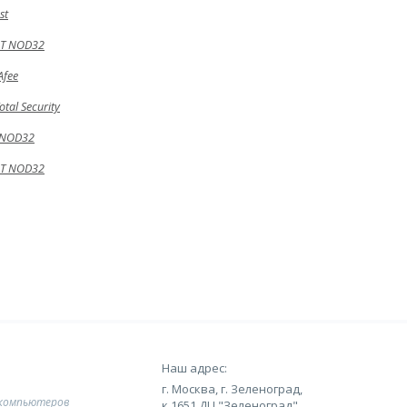
st
ET NOD32
Afee
tal Security
 NOD32
ET NOD32
Наш адрес:
г. Москва, г. Зеленоград,
 компьютеров
к.1651 ДЦ "Зеленоград",