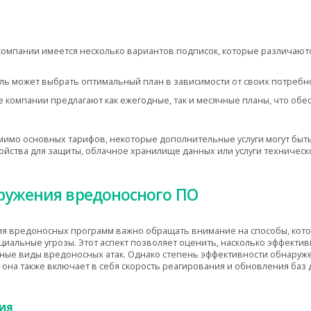
омпании имеется несколько вариантов подписок, которые различаются 
ль может выбрать оптимальный план в зависимости от своих потребн
 компании предлагают как ежегодные, так и месячные планы, что обе
омимо основных тарифов, некоторые дополнительные услуги могут быт
ойства для защиты, облачное хранилище данных или услуги техничес
ружения вредоносного ПО
ия вредоносных программ важно обращать внимание на способы, кот
циальные угрозы. Этот аспект позволяет оценить, насколько эффекти
ные виды вредоносных атак. Однако степень эффективности обнаруж
она также включает в себя скорость реагирования и обновления баз
ия