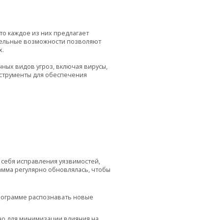
то каждое из них предлагает
ительные возможности позволяют
х.
ных видов угроз, включая вирусы,
струменты для обеспечения
 себя исправления уязвимостей,
амма регулярно обновлялась, чтобы
программе распознавать новые
но для минимизации влияния на