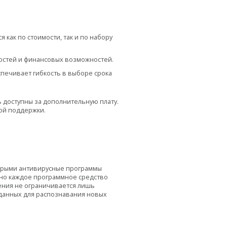
как по стоимости, так и по набору
остей и финансовых возможностей.
спечивает гибкость в выборе срока
ь доступны за дополнительную плату.
кой поддержки.
орыми антивирусные программы
вно каждое программное средство
ения не ограничивается лишь
 данных для распознавания новых