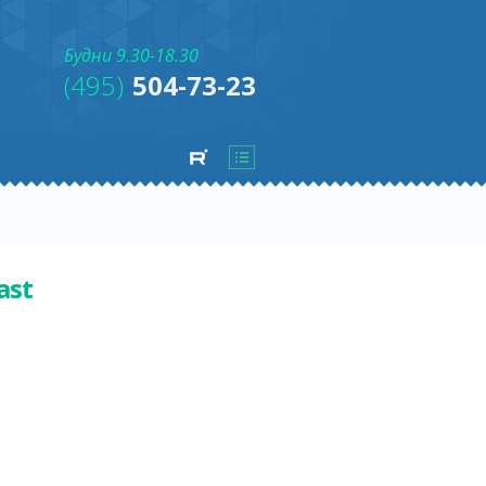
Будни 9.30-18.30
(495)
504-73-23
ast