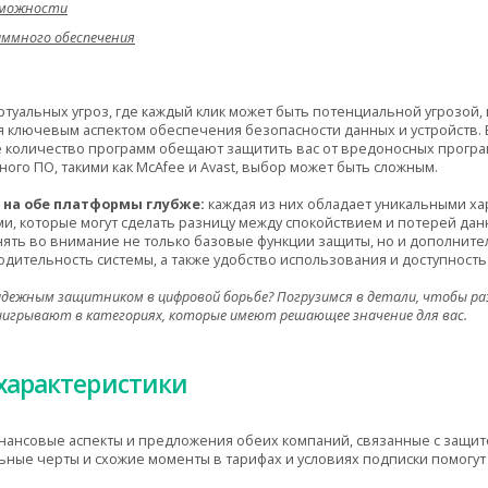
зможности
аммного обеспечения
ртуальных угроз, где каждый клик может быть потенциальной угрозой
я ключевым аспектом обеспечения безопасности данных и устройств.
 количество программ обещают защитить вас от вредоносных програм
ного ПО, такими как McAfee и Avast, выбор может быть сложным.
 на обе платформы глубже:
каждая из них обладает уникальными ха
ми, которые могут сделать разницу между спокойствием и потерей дан
нять во внимание не только базовые функции защиты, но и дополните
одительность системы, а также удобство использования и доступность
адежным защитником в цифровой борьбе? Погрузимся в детали, чтобы раз
игрывают в категориях, которые имеют решающее значение для вас.
характеристики
нансовые аспекты и предложения обеих компаний, связанные с защи
ьные черты и схожие моменты в тарифах и условиях подписки помогут 