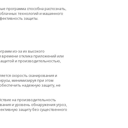
рые программа способна распознать,
, облачных технологий и машинного
ффективность защиты.
рамм из-за их высокого
м времени отклика приложений или
 защитой и производительностью,
яется скорость сканирования и
ирусы, минимизируя при этом
 обеспечить надежную защиту, не
ействие на производительность
ования и уровень обнаружения угроз,
фективную защиту без существенного