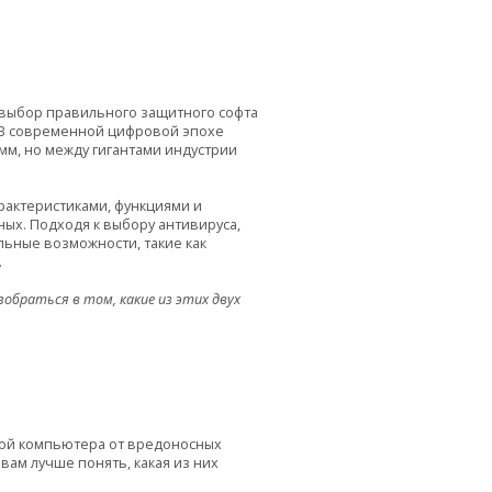
, выбор правильного защитного софта
 В современной цифровой эпохе
м, но между гигантами индустрии
рактеристиками, функциями и
ных. Подходя к выбору антивируса,
льные возможности, такие как
.
обраться в том, какие из этих двух
той компьютера от вредоносных
вам лучше понять, какая из них