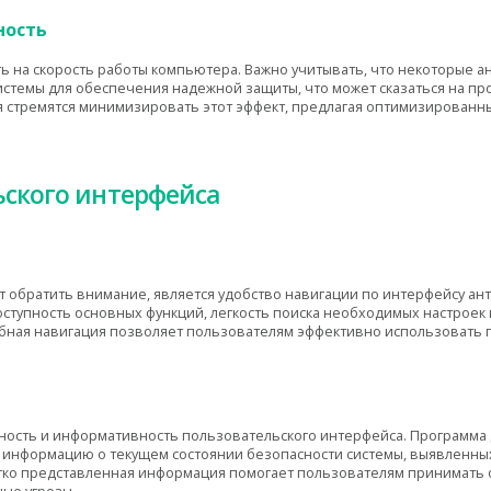
ность
ь на скорость работы компьютера. Важно учитывать, что некоторые 
истемы для обеспечения надежной защиты, что может сказаться на пр
тремятся минимизировать этот эффект, предлагая оптимизированны
ьского интерфейса
т обратить внимание, является удобство навигации по интерфейсу а
оступность основных функций, легкость поиска необходимых настроек 
ная навигация позволяет пользователям эффективно использовать п
ь
сность и информативность пользовательского интерфейса. Программа
информацию о текущем состоянии безопасности системы, выявленных 
етко представленная информация помогает пользователям принимать