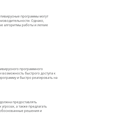
антивирусные программы могут
оизводительности. Однако,
е алгоритмы работы и легкие
нтивирусного программного
и возможность быстрого доступа к
рограмму и быстро реагировать на
 должна предоставлять
угрозах, а также предлагать
 обоснованные решения и