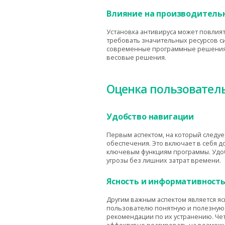
Влияние на производитель
Установка антивируса может повлият
требовать значительных ресурсов с
современные программные решения с
весовые решения.
Оценка пользовател
Удобство навигации
Первым аспектом, на который следуе
обеспечения. Это включает в себя д
ключевым функциям программы. Удоб
угрозы без лишних затрат времени.
Ясность и информативност
Другим важным аспектом является я
пользователю понятную и полезную 
рекомендации по их устранению. Ч