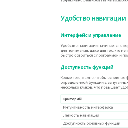
эффективно реагировать на возможн
Удобство навигации 
Интерфейс и управление
Удобство навигации начинается с пе
для понимания, даже для тех, кто н
быстро освоиться с программой и п
Доступность функций
Кроме того, важно, чтобы основные 
определенной функции в запутанных
несколько кликов, что повышает уд
Критерий
Интуитивность интерфейса
Легкость навигации
Доступность основных функций