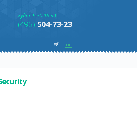
Будни 9.30-18.30
(495)
504-73-23
Security