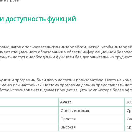
ые угрозы.
и доступность функций
рвых шагов с пользовательским интерфейсом. Важно, чтобы интерфей
е имеет специального образования в области информационной безопа
олучить доступ к необходимым функциям без дополнительных трудност
функции программы были легко доступны пользователю. Никто не хочет
 меню или настройках. Поэтому программа должна предоставлять дос
обство использования и делает процесс защиты компьютера более эф
Avast
360
Очень высокая
Ср
Простая
Сл
Высокая
Ср