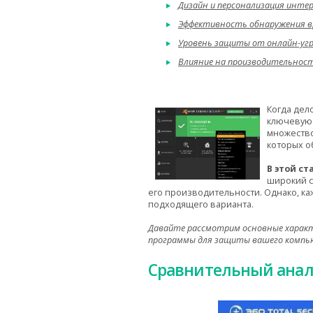
Дизайн и персонализация инте
Эффективность обнаружения в
Уровень защиты от онлайн-угр
Влияние на производительнос
Когда дел
ключевую 
множество
которых о
В этой ст
широкий с
его производительности. Однако, ка
подходящего варианта.
Давайте рассмотрим основные характ
программы для защиты вашего компь
Сравнительный анал