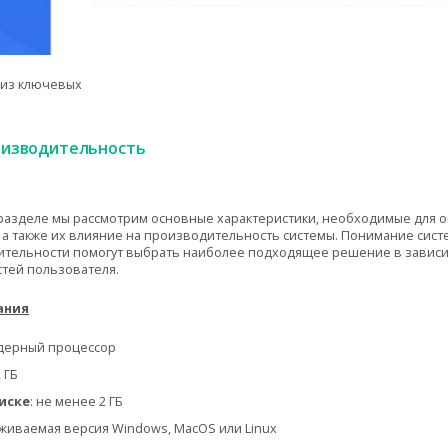
лиз ключевых
оизводительность
разделе мы рассмотрим основные характеристики, необходимые для 
 а также их влияние на производительность системы. Понимание сис
тельности помогут выбрать наиболее подходящее решение в зависи
тей пользователя.
ания
дерный процессор
 ГБ
иске
: не менее 2 ГБ
живаемая версия Windows, MacOS или Linux