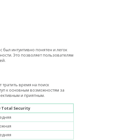
с был интуитивно понятен и легок
сности. Это позволяет пользователям
ей.
 тратить время на поиск
туп к основным возможностям за
фективным и приятным.
 Total Security
едняя
ожная
едняя