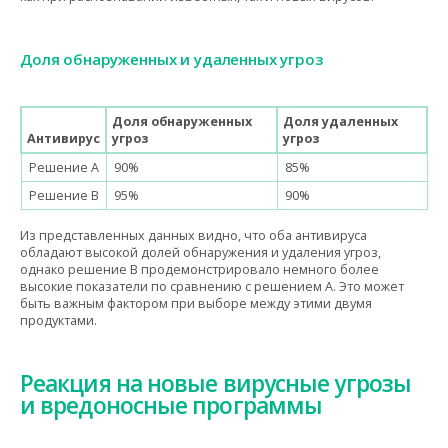
Доля обнаруженных и удаленных угроз
Доля обнаруженных
Доля удаленных
Антивирус
угроз
угроз
Решение A
90%
85%
Решение B
95%
90%
Из представленных данных видно, что оба антивируса
обладают высокой долей обнаружения и удаления угроз,
однако решение B продемонстрировало немного более
высокие показатели по сравнению с решением A. Это может
быть важным фактором при выборе между этими двумя
продуктами.
Реакция на новые вирусные угрозы
и вредоносные программы