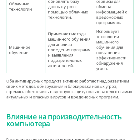
обновлять базу
сервисы для
Облачные
данных угроз с
обмена
технологии
помощью облачных
информацией о
технологий.
вредоносных
программах.
Использует
Применяет методы
технологии
машинного обучения
машинного
для анализа
Машинное
обучения для
поведения программ
обучение
повышения
и выявления
эффективности
подозрительных
обнаружения
активностей.
угроз.
Оба антивирусных продукта активно работают над развитием
своих методов обнаружения и блокировки новых угроз,
стремясь обеспечить надежную защиту пользователя от самых
актуальных и опасных вирусов и вредоносных программ.
Влияние на производительность
компьютера
В данном разделе мы рассмотрим, как выбор антивирусного