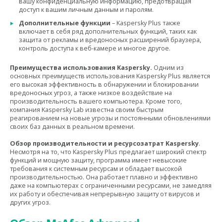
вашу конфиденциальную информацию, предотвращая
доступ к вашим личным данным и паролям.
Дополнительные функции
– Kaspersky Plus также
включает в себя ряд дополнительных функций, таких как
защита от рекламы и вредоносных расширений браузера,
контроль доступа к веб-камере и многое другое.
Преимущества использования Kaspersky.
Одним из
основных преимуществ использования Kaspersky Plus является
его высокая эффективность в обнаружении и блокировании
вредоносных угроз, а также низкое воздействие на
производительность вашего компьютера. Кроме того,
компания Kaspersky Lab известна своим быстрым
реагированием на новые угрозы и постоянными обновлениями
своих баз данных в реальном времени.
Обзор производительности и ресурсозатрат Kaspersky
.
Несмотря на то, что Kaspersky Plus предлагает широкий спектр
функций и мощную защиту, программа имеет невысокие
требования к системным ресурсам и обладает высокой
производительностью. Она работает плавно и эффективно
даже на компьютерах с ограниченными ресурсами, не замедляя
их работу и обеспечивая непрерывную защиту от вирусов и
других угроз.