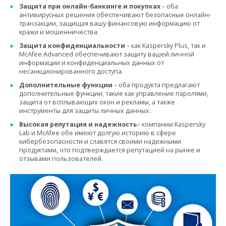
Защита при онлайн-банкинге и покупках
– оба
антивирусных решения обеспечивают безопасные онлайн-
транзакции, защищая вашу финансовую информацию от
кражи и мошенничества.
Защита конфиденциальности
– как Kaspersky Plus, так и
McAfee Advanced обеспечивают защиту вашей личной
информации и конфиденциальных данных от
несанкционированного доступа.
Дополнительные функции
– оба продукта предлагают
дополнительные функции, такие как управление паролями,
защита от всплывающих окон и рекламы, а также
инструменты для защиты личных данных.
Высокая репутация и надежность
– компании Kaspersky
Lab и McAfee обе имеют долгую историю в сфере
кибербезопасности и славятся своими надежными
продуктами, что подтверждается репутацией на рынке и
отзывами пользователей.