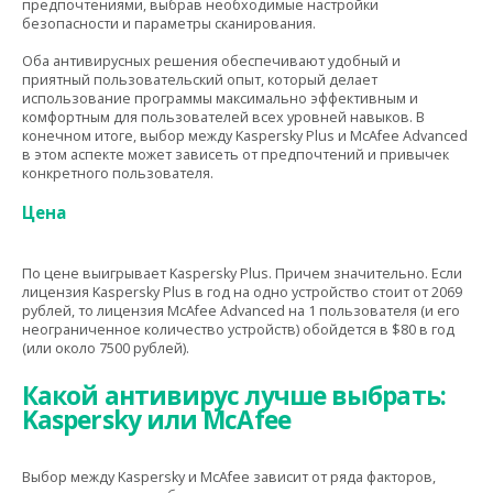
предпочтениями, выбрав необходимые настройки
безопасности и параметры сканирования.
Оба антивирусных решения обеспечивают удобный и
приятный пользовательский опыт, который делает
использование программы максимально эффективным и
комфортным для пользователей всех уровней навыков. В
конечном итоге, выбор между Kaspersky Plus и McAfee Advanced
в этом аспекте может зависеть от предпочтений и привычек
конкретного пользователя.
Цена
По цене выигрывает Kaspersky Plus. Причем значительно. Если
лицензия Kaspersky Plus в год на одно устройство стоит от 2069
рублей, то лицензия McAfee Advanced на 1 пользователя (и его
неограниченное количество устройств) обойдется в $80 в год
(или около 7500 рублей).
Какой антивирус лучше выбрать:
Kaspersky или McAfee
Выбор между Kaspersky и McAfee зависит от ряда факторов,