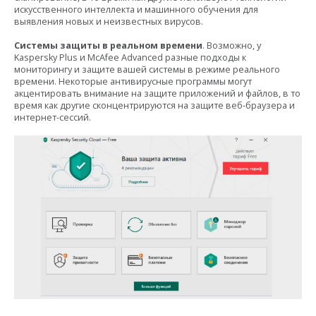
искусственного интеллекта и машинного обучения для
выявления новых и неизвестных вирусов.
Системы защиты в реальном времени
. Возможно, у
Kaspersky Plus и McAfee Advanced разные подходы к
мониторингу и защите вашей системы в режиме реального
времени. Некоторые антивирусные программы могут
акцентировать внимание на защите приложений и файлов, в то
время как другие сконцентрируются на защите веб-браузера и
интернет-сессий.