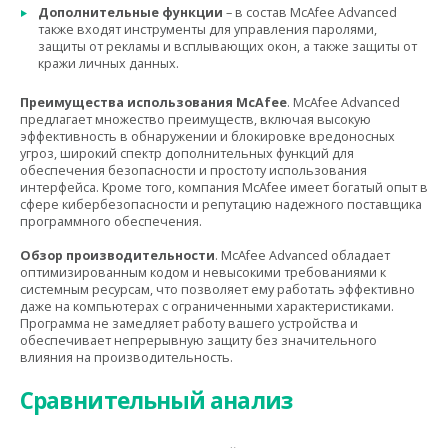
Дополнительные функции
– в состав McAfee Advanced
также входят инструменты для управления паролями,
защиты от рекламы и всплывающих окон, а также защиты от
кражи личных данных.
Преимущества использования McAfee
. McAfee Advanced
предлагает множество преимуществ, включая высокую
эффективность в обнаружении и блокировке вредоносных
угроз, широкий спектр дополнительных функций для
обеспечения безопасности и простоту использования
интерфейса. Кроме того, компания McAfee имеет богатый опыт в
сфере кибербезопасности и репутацию надежного поставщика
программного обеспечения.
Обзор производительности
. McAfee Advanced обладает
оптимизированным кодом и невысокими требованиями к
системным ресурсам, что позволяет ему работать эффективно
даже на компьютерах с ограниченными характеристиками.
Программа не замедляет работу вашего устройства и
обеспечивает непрерывную защиту без значительного
влияния на производительность.
Сравнительный анализ