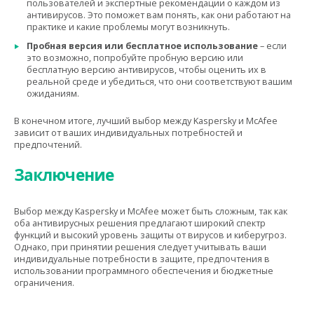
пользователей и экспертные рекомендации о каждом из
антивирусов. Это поможет вам понять, как они работают на
практике и какие проблемы могут возникнуть.
Пробная версия или бесплатное использование
– если
это возможно, попробуйте пробную версию или
бесплатную версию антивирусов, чтобы оценить их в
реальной среде и убедиться, что они соответствуют вашим
ожиданиям.
В конечном итоге, лучший выбор между Kaspersky и McAfee
зависит от ваших индивидуальных потребностей и
предпочтений.
Заключение
Выбор между Kaspersky и McAfee может быть сложным, так как
оба антивирусных решения предлагают широкий спектр
функций и высокий уровень защиты от вирусов и киберугроз.
Однако, при принятии решения следует учитывать ваши
индивидуальные потребности в защите, предпочтения в
использовании программного обеспечения и бюджетные
ограничения.