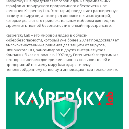
Kaspersky Plus представляет собой один из премиальных
тарифов антивирусного программного обеспечения от
компании Kaspersky Lab. Этот тариф предлагает расширенную
защиту от вирусов, а также ряд дополнительных функций,
которые делают его привлекательным выбором для тех, кто
стремится к полной безопасности в онлайн-пространстве.
Kaspersky Lab – это мировой лидер в области
кибербезопасности, который уже более 20 лет предоставляет
высококачественные решения для защиты от вирусов,
шпионского ПО, рансомваров и других интернет-угроз.
Компания была основана в 1997 году Евгением Касперским и с
тех пор завоевала доверие миллионов пользователей и
предприятий по всему миру благодаря своему
непревзойденному качеству и инновационным технологиям.