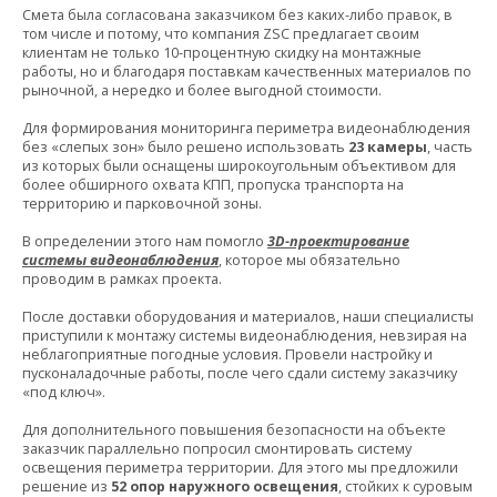
Смета была согласована заказчиком без каких-либо правок, в
том числе и потому, что компания ZSC предлагает своим
клиентам не только 10-процентную скидку на монтажные
работы, но и благодаря поставкам качественных материалов по
рыночной, а нередко и более выгодной стоимости.
Для формирования мониторинга периметра видеонаблюдения
без «слепых зон» было решено использовать
23 камеры
, часть
из которых были оснащены широкоугольным объективом для
более обширного охвата КПП, пропуска транспорта на
территорию и парковочной зоны.
В определении этого нам помогло
3D-проектирование
системы видеонаблюдения
, которое мы обязательно
проводим в рамках проекта.
После доставки оборудования и материалов, наши специалисты
приступили к монтажу системы видеонаблюдения, невзирая на
неблагоприятные погодные условия. Провели настройку и
пусконаладочные работы, после чего сдали систему заказчику
«под ключ».
Для дополнительного повышения безопасности на объекте
заказчик параллельно попросил смонтировать систему
освещения периметра территории. Для этого мы предложили
решение из
52 опор наружного освещения
, стойких к суровым