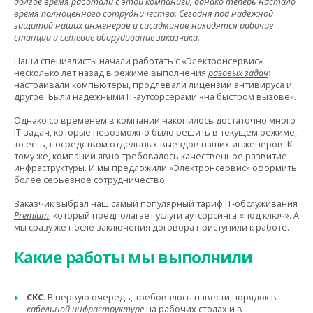
долгое время работали с этой компанией, однако теперь настало
время полноценного сотрудничества. Сегодня под надежной
защитой наших инженеров и сисадминов находятся рабочие
станции и сетевое оборудование заказчика.
Наши специалисты начали работать с «Электронсервис»
несколько лет назад в режиме выполнения
разовых задач
:
настраивали компьютеры, продлевали лицензии антивируса и
другое. Были надежными IT-аутсорсерами «на быстром вызове».
Однако со временем в компании накопилось достаточно много
IT-задач, которые невозможно было решить в текущем режиме,
то есть, посредством отдельных выездов наших инженеров. К
тому же, компании явно требовалось качественное развитие
инфраструктуры. И мы предложили «Электронсервис» оформить
более серьезное сотрудничество.
Заказчик выбрал наш самый популярный тариф IT-обслуживания
Premium
, который предполагает услуги аутсорсинга «под ключ». А
мы сразу же после заключения договора приступили к работе.
Какие работы мы выполнили
СКС
. В первую очередь, требовалось навести порядок в
кабельной инфраструктуре
на рабочих столах и в