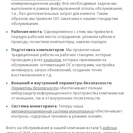
коммуникационном шкафу. Все необходимые задачи мы
выполнили в рамках фиксированной оплаты обслуживания,
т.е., без дополнительных затрат для клиента. Таким
образом, мы привели СКС заказчика к нашим стандартам
обслуживания.
Рабочие места
. Одновременно с этим, мы привели в
порядок рабочие места сотрудников: уложили кабели и
провода, почистили компьютеры, навели порядок.
Подготовка компьютеров
. Мы провели наши
традиционные работы на рабочих станциях, которые
проводим у всех
клиентов
, которых принимаем на
обслуживание: оптимизация ОС и программ, настройка
антивируса, запуск обновлений, создание точек
восстановления и т.д.
Внешний и внутренний периметры безопасности
.
Периметры безопасности
обеспечивают полную
киберзащиту информационного пространства компании как
от внешних, так и от внутренних посягательств.
Система мониторинга
. Теперь наша
автоматизированная система мониторинга
обеспечивает
контроль «здоровья техники» в режиме онлайн.
Всего на обслуживание в нашей компании встали 5
рабочих
станций
, NAS-хранилище (которое выполняет роль сервера),