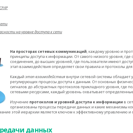
CP/IP
сети
асности на уровне доступа к сети
На просторах сетевых коммуникаций
, каждому уровню и про
принципы доступа к информации. От самого низкого уровня, где
соединения, до высших уровней, где пользователи имеют досту
этап взаимодействия определяет свои правила и протоколы дл
Каждый
этап взаимодействия
внутри сетевой системы обладает 
регулирующих процессы доступа к данным. От основных физиче
сигналов до абстрактных протоколов прикладного уровня, где п
сетевыми ресурсами, каждый уровень охватывает определенные
Изучение
протоколов и уровней доступа к информации
в се
организованы процессы передачи данных и какие механизмы ко
мание этой иерархии является ключом к эффективному управлению и
ередачи данных