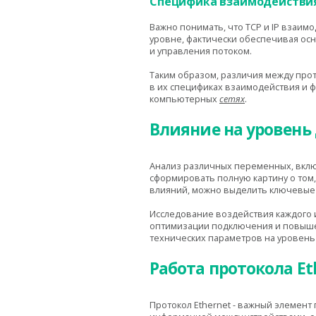
Специфика взаимодействи
Важно понимать, что TCP и IP взаим
уровне, фактически обеспечивая осн
и управления потоком.
Таким образом, различия между прот
в их спецификах взаимодействия и 
компьютерных
сетях
.
Влияние на уровень 
Анализ различных переменных, вклю
сформировать полную картину о том,
влияний, можно выделить ключевые
Исследование воздействия каждого и
оптимизации подключения и повыше
технических параметров на уровень
Работа протокола Eth
Протокол Ethernet - важный элемен