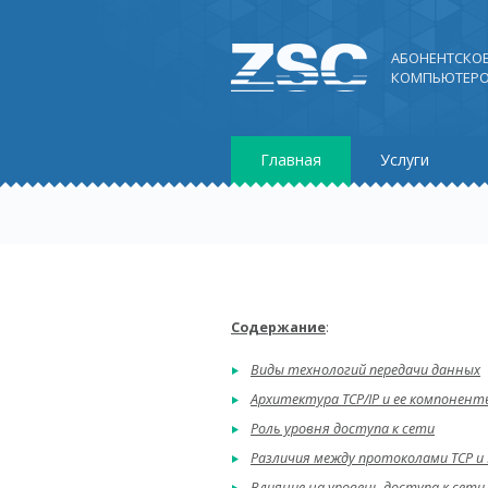
АБОНЕНТСКО
КОМПЬЮТЕРО
Главная
Услуги
Содержание
:
Виды технологий передачи данных
Архитектура TCP/IP и ее компонент
Роль уровня доступа к сети
Различия между протоколами TCP и 
Влияние на уровень доступа к сети