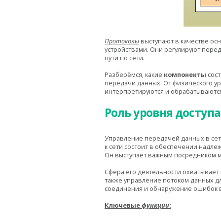
Протоколы
выступают в качестве ос
устройствами. Они регулируют пере
пути по сети.
Разберёмся, какие
компоненты
сост
передачи данных. От физического ур
интерпретируются и обрабатываютс
Роль уровня доступа
Управление передачей данных в сет
к сети состоит в обеспечении надле
Он выступает важным посредником м
Сфера его деятельности охватывает
также управление потоком данных д
соединения и обнаружение ошибок 
Ключевые
функции
: