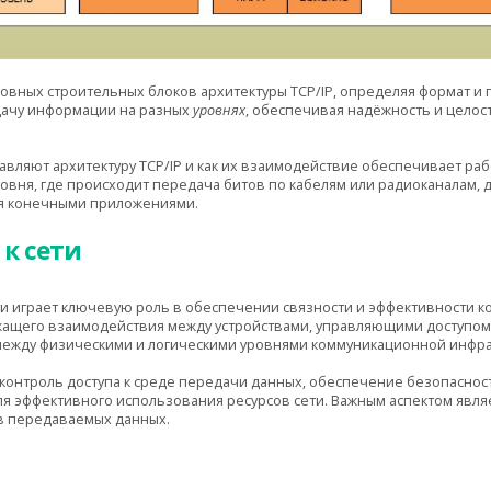
новных строительных блоков архитектуры TCP/IP, определяя формат и
дачу информации на разных
уровнях
, обеспечивая надёжность и целос
авляют архитектуру TCP/IP и как их взаимодействие обеспечивает раб
овня, где происходит передача битов по кабелям или радиоканалам, 
я конечными приложениями.
 к сети
и играет ключевую роль в обеспечении связности и эффективности ко
жащего взаимодействия между устройствами, управляющими доступом 
ежду физическими и логическими уровнями коммуникационной инфра
 контроль доступа к среде передачи данных, обеспечение безопасно
ля эффективного использования ресурсов сети. Важным аспектом явл
в передаваемых данных.