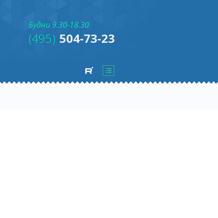
Будни 9.30-18.30
(495)
504-73-23