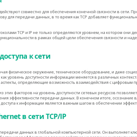
я
одействуют совместно для обеспечения конечной связности в сети. Пр
ову для передачи данных, в то время как TCP добавляет функциональ
околами TCP и IP не только определяются уровнем, на котором они дей
функциональности в рамках общей цели обеспечения связности и над
доступа к сети
чая физическое окружение, техническое оборудование, и даже социо
 как уровень доступности информации меняется в различных контекст
 аспекты, определяющие возможность взаимодействия с цифровым п
з этих факторов на уровень доступности сетевых ресурсов позволяет
ния эффективности передачи данных. В конечном итоге, осознание 
 доступа к информации является важным шагом в обеспечении эффект
ernet в сети TCP/IP
т передачи данных в глобальной компьютерной сети. Он выполняет к