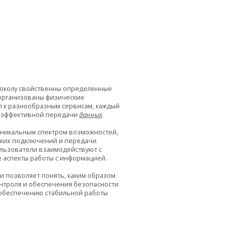
токолу свойственны определенные
 организованы физические
п к разнообразным сервисам, каждый
я эффективной передачи
данных
.
уникальным спектром возможностей,
ских подключений и передачи
ользователи взаимодействуют с
 аспекты работы с информацией.
ти позволяет понять, каким образом
нтроля и обеспечения безопасности
 обеспечению стабильной работы