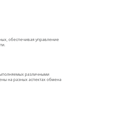
нных, обеспечивая управление
ти.
, выполняемых различными
чены на разных аспектах обмена