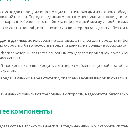
х методов передачи информации по сетям, каждый из которых облад
ований к связи. Передача данных может осуществляться посредством
ь, скорость и безопасность обмена информацией между устройствами.
ие как Wi-Fi, Bluetooth, и NFC, позволяющие передавать данные без ф
едачи данных
: использование световых сигналов для передачи инф
ю скорость и безопасность передачи данных на большие
расстояния
.
 Ethernet, который является основным стандартом проводной локальн
ачу данных.
и 5G, предоставляющие доступ к сети через мобильные устройства, обе
окрытия.
 передачи данных через спутники, обеспечивающая широкий охват и в
.
чи данных зависит от требований к скорости, надежности, безопасно
и ее компоненты
еделяются не только физическими соединениями, но и сложной систе