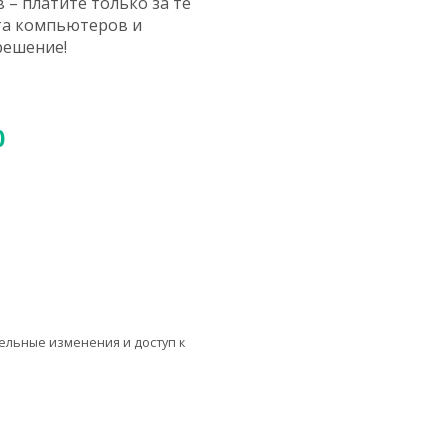
 – платите только за те
ота компьютеров и
решение!
0
ельные изменения и доступ к