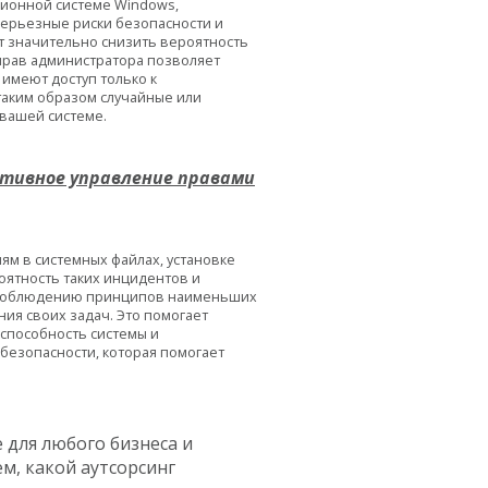
ионной системе Windows,
серьезные риски безопасности и
т значительно снизить вероятность
прав администратора позволяет
имеют доступ только к
аким образом случайные или
вашей системе.
ктивное управление правами
м в системных файлах, установке
оятность таких инцидентов и
ет соблюдению принципов наименьших
ия своих задач. Это помогает
способность системы и
безопасности, которая помогает
для любого бизнеса и
м, какой аутсорсинг