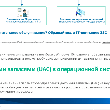
 инновационное IT-обслуживание для своей компании! Первый месяц – бесплатно. Узнайте больше:
premiu
раниченными правами на ноутбуке с Windows 10 позволяет обеспечить
 пользователям только необходимые привилегии для выполнения их з
и записями (UAC) в операционной сис
ы изменения параметров управления учетными записями (UAC) на ноу
астройка учетных записей играет ключевую роль в обеспечении безо
функциям и ресурсам.