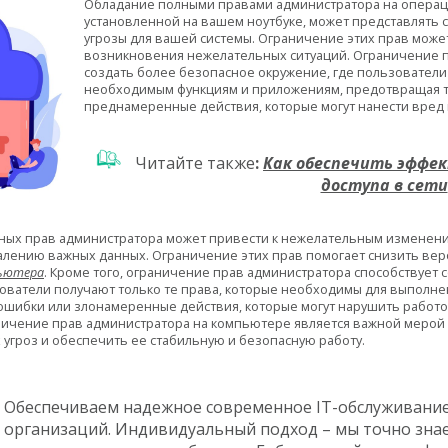
Обладание полными правами администратора на операц
установленной на вашем ноутбуке, может представлять 
угрозы для вашей системы. Ограничение этих прав може
возникновения нежелательных ситуаций. Ограничение 
создать более безопасное окружение, где пользователи 
необходимым функциям и приложениям, предотвращая т
преднамеренные действия, которые могут нанести вред 
Читайте также
:
Как обеспечить эффе
доступа в сети
ых прав администратора может привести к нежелательным изменения
алению важных данных. Ограничение этих прав помогает снизить вер
ьютера
. Кроме того, ограничение прав администратора способству
зователи получают только те права, которые необходимы для выполнен
шибки или злонамеренные действия, которые могут нарушить работо
аничение прав администратора на компьютере является важной мерой 
 угроз и обеспечить ее стабильную и безопасную работу.
Обеспечиваем надежное современное IT-обслуживание 
организаций. Индивидуальный подход – мы точно знае