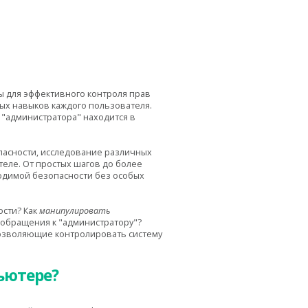
 для эффективного контроля прав
вых навыков каждого пользователя.
"администратора" находится в
асности, исследование различных
теле. От простых шагов до более
одимой безопасности без особых
сти? Как
манипулировать
 обращения к "администратору"?
позволяющие контролировать систему
ьютере?