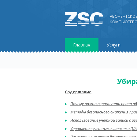
АБОНЕНТСКО
КОМПЬЮТЕРО
Главная
Услуги
Убир
Содержание
:
Почему важно ограничить права а
Методы безопасного снижения прив
Использование учетной записи с о
Управление учетными записями (UAC
Изменение настроек безопасности 