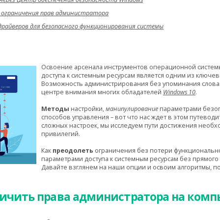
я ограничения прав администратора
 драйверов для безопасного функционирования системы
Освоение арсенала инструментов операционной системы
доступа к системным ресурсам является одним из ключе
Возможность администрирования без упоминания слова 
центре внимания многих обладателей
Windows 10
.
Методы
настройки,
манипулирование
параметрами безоп
способов управления – вот что нас ждет в этом путеводи
сложных настроек, мы исследуем пути достижения необх
привилегий.
Как
преодолеть
ограничения без потери функционально
параметрами доступа к системным ресурсам без прямого
Давайте взглянем на наши опции и освоим алгоритмы, 
ичить права администратора на комп