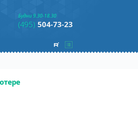
Будни 9.30-18.30
(495)
504-73-23
ютере