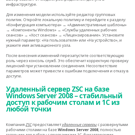
инфраструктуре.
Для изменения модели используйте редактор групповых
политик. Откройте локальную политику и перейдите к разделу:
«Конфигурация компьютера» → «Административные шаблоны»
→ «Компоненты Windows» → «Службы удаленных рабочих
сеансов» → «Хост сеансов» → «Лицензирование». Установите
нужный параметр: «На пользователя» или «На устройство», и
укажите имя активационного узла.
После внесения изменений перезапустите соответствующую
роль через консоль служб. Это обеспечит корректную проверку
лицензий при установлении соединения. Несоответствие
параметров может привести к ошибкам подключения и отказу в
доступе.
Удаленный сервер ZSC на базе
Windows Server 2008 – стабильный
доступ к рабочим столам и 1С из
любой точки
Компания
ZSC
предоставляет
удаленные серверы
с развернутыми
рабочими столами на базе
Windows Server 2008
, полностью
готовыми для работы с программами 1С, бухгалтерскими