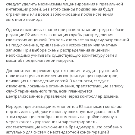
следует уделить механизмам лицензирования и правильной
интеграции ролей. Без этого сеансы подключения будут
ограничены или вовсе заблокированы после истечения
льготного периода.
Одним из ключевых шагов при развертывании среды на базе
редакции R2 является активация службы распределения
клиентских лицензий. Эта роль отвечает за выдачу разрешений
на подключение, привязанных к устройствам или учетным
записям. При выборе схемы распределения лицензий
необходимо учитывать существующую архитектуру сети и
масштаб предполагаемой нагрузки.
Дополнительно рекомендуется провести аудит групповой
политики с целью выявления конфликтующих параметров,
влияющих на поведение сессий. В частности, следует
отключить локальные ограничения, препятствующие запуску
служб терминального типа, если планируется
централизованное управление через контроллер домена.
Нередко при активации компонентов R2 возникает конфликт
портов или служб, уже использующих нужные диапазоны. В
этом случае целесообразно изменить настройки вручную
через консоль управления и зарегистрировать
соответствующие исключения в брандмауэре. Это особенно
актуально для систем с нестандартной конфигурацией