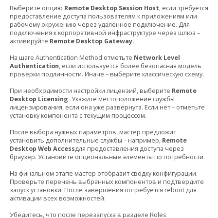
Выберите опцию
Remote Desktop Session Host
, если требуется
предоставление доступа пользователям к приложениям или
рабочему окружению через удаленное подключение. Для
подключения к корпоративной инфраструктуре через шлюз –
активируйте
Remote Desktop Gateway.
На шаге Authentication Method отметьте
Network Level
Authentication
, если используется более безопасная модель
проверки подлинности. Иначе – выберите классическую схему.
При необходимости настройки лицензий, выберите
Remote
Desktop Licensing.
Укажите местоположение службы
лицензирования, если она уже развернута. Если нет – отметьте
установку компонента с текущим процессом.
После выбора нужных параметров, мастер предложит
установить дополнительные службы – например,
Remote
Desktop Web Access
для предоставления доступа через
браузер. Установите опциональные элементы по потребности.
На финальном этапе мастер отобразит сводку конфигурации.
Проверьте перечень выбранных компонентов и подтвердите
запуск установки. После завершения потребуется reboot для
активации всех возможностей.
Убедитесь, что после перезапуска в разделе Roles