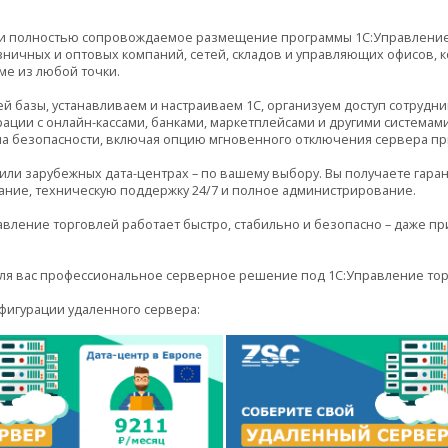
 и полностью сопровождаемое размещение программы 1С:Управление
ничных и оптовых компаний, сетей, складов и управляющих офисов, 
ме из любой точки.
 базы, устанавливаем и настраиваем 1С, организуем доступ сотруд
рации с онлайн-кассами, банками, маркетплейсами и другими система
а безопасности, включая опцию мгновенного отключения сервера пр
или зарубежных дата-центрах – по вашему выбору. Вы получаете гар
ние, техническую поддержку 24/7 и полное администрирование.
вление торговлей работает быстро, стабильно и безопасно – даже пр
для вас профессиональное серверное решение под 1С:Управление то
фигурации удаленного сервера: