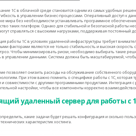
ание 1С в облачной среде становится одним из самых удобных решен
гибкость в управлении бизнес-процессами. Оперативный доступ к дан
ке мира без необходимости устанавливать программное обеспечение 
тво таких платформ. Однако для стабильной и безопасной работы не
могут справляться с высокими нагрузками, поддерживая постоянный до
ия работы 1С в условиях удаленной инфраструктуры требует внимате
жными факторами являются не только стабильность и высокая скорость 
гроз. Чтобы минимизировать риски, необходимо выбирать такие реше
ть в управлении данными. Система должна быть масштабируемой, чтоб
ме позволяет снизить расходы на обслуживание собственного оборуд
ологиям. При этом важно помнить о специфике работы с 1С, которая т
 и совместимости с другими программными продуктами. Интеграция с 
тельной настройки, чтобы все компоненты корректно взаимодействова
ящий удаленный сервер для работы с 1
пределить, какие задачи будет решать конфигурация и сколько поль
технических характеристик хостинга.