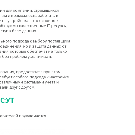
ий для компаний, стремящихся
ным и возможность работать в
на устройства – это основное
обходимы качественные IT-ресурсы,
ступ к базе данных.
льного подхода к выбору поставщика
соединения, но и защита данных от
ния, которые обеспечат не только
ы без проблем увеличивать
ования, предоставляя при этом
ребует особого подхода к настройке
различными системами учета и
ли друг с другом.
С:УТ
зователей подключается