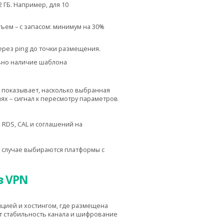
 ГБ. Например, для 10
ъем – с запасом: минимум на 30%
ерез ping до точки размещения.
ьно наличие шаблона
н показывает, насколько выбранная
ях – сигнал к пересмотру параметров
RDS, CAL и соглашений на
м случае выбираются платформы с
з VPN
цией и хостингом, где размещена
т стабильность канала и шифрование