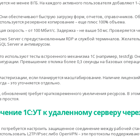
тся не менее 8 ГБ. На каждого активного пользователя добавляют 1–2
Они обеспечивают быструю загрузку форм, отчетов, справочников. Об
Используется резервное копирование – еще плюс 100% объема.
я скорость – от 100 Мбит/с. Задержка – не выше 50 мс. Проверяется ч
ws Server с предустановленным RDP и службой терминалов. Желател
QL Server и антивирусом.
о используют тесты встроенного механизма 1С (например, testcfg). О
игурации. Превышение отклика более 0,3 секунды на базовых операци
ластеризации, если планируется масштабирование. Наличие лицензий 
да – это уточняется отдельно.
, обновления) требует кратковременного увеличения ресурсов. В это
 простоя.
ение 1С:УТ к удаленному серверу чере
PN потребуется настроить защищенное соединение между рабочей стан
спользовать L2TP/IPsec либо OpenVPN – эти протоколы поддерживаю