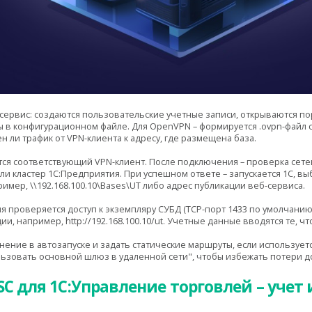
-сервис: создаются пользовательские учетные записи, открываются по
ы в конфигурационном файле. Для OpenVPN – формируется .ovpn-файл
 ли трафик от VPN-клиента к адресу, где размещена база.
ся соответствующий VPN-клиент. После подключения – проверка сетев
или кластер 1С:Предприятия. При успешном ответе – запускается 1С, 
ример, \\192.168.100.10\Bases\UT либо адрес публикации веб-сервиса.
проверяется доступ к экземпляру СУБД (TCP-порт 1433 по умолчанию).
ии, например, http://192.168.100.10/ut. Учетные данные вводятся те, ч
ение в автозапуске и задать статические маршруты, если использует
ьзовать основной шлюз в удаленной сети", чтобы избежать потери до
C для 1С:Управление торговлей – учет