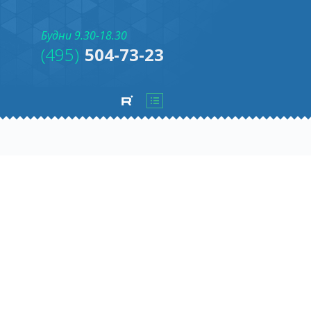
Будни 9.30-18.30
(495)
504-73-23