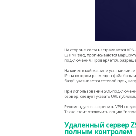
На стороне хоста настраивается VPN
L2TP/IPsec), прописываются маршрут
подключения. Проверяется, разрешен
На клиентской машине устанавливает
IP, на котором размещен файл базы 
базу", указывается сетевой путь, нап
При использовании SQL-подключения 
сервер, следует указать URL публикац
Рекомендуется закрепить VPN-соедин
Также стоит отключить опцию "испол
Удаленный сервер ZS
полным контролем