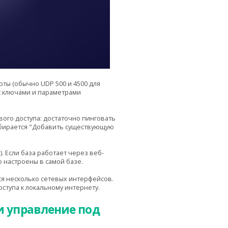
рты (обычно UDP 500 и 4500 для
 с ключами и параметрами
ого доступа: достаточно пинговать
выбирается "Добавить существующую
 Если база работает через веб-
то настроены в самой базе.
ся несколько сетевых интерфейсов.
ступа к локальному интернету.
 и управление под