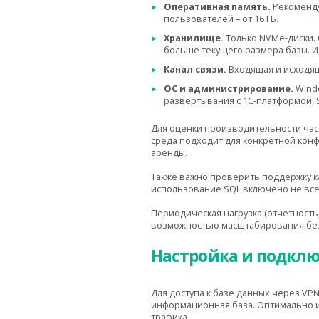
Оперативная память.
Рекомендуе
пользователей – от 16 ГБ.
Хранилище.
Только NVMe-диски. 
больше текущего размера базы. 
Канал связи.
Входящая и исходяща
ОС и администрирование.
Windo
развертывания с 1С-платформой, S
Для оценки производительности част
среда подходит для конкретной конф
аренды.
Также важно проверить поддержку к
использование SQL включено не всег
Периодическая нагрузка (отчетность
возможностью масштабирования без
Настройка и подключ
Для доступа к базе данных через V
информационная база. Оптимально и
трафика.