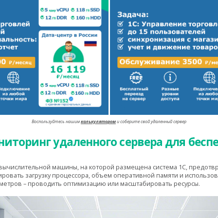
Воспользуйтесь нашим
калькулятором
и соберите свой удаленный сервер
иторинг удаленного сервера для бесп
вычислительной машины, на которой размещена система 1С, предотвр
ировать загрузку процессора, объем оперативной памяти и использов
метров – проводить оптимизацию или масштабировать ресурсы.