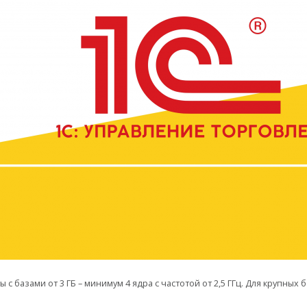
ы с базами от 3 ГБ – минимум 4 ядра с частотой от 2,5 ГГц. Для крупных 