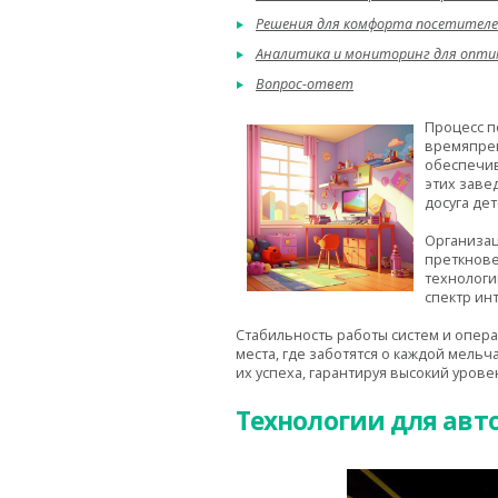
Решения для комфорта посетителе
Аналитика и мониторинг для опт
Вопрос-ответ
Процесс п
времяпреп
обеспечив
этих заве
досуга де
Организац
преткнове
технологи
спектр ин
Стабильность работы систем и опера
места, где заботятся о каждой мель
их успеха, гарантируя высокий урове
Технологии для авт