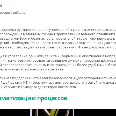
й
имизации работы
оддержки функционирования учреждений, предназначенных для отды
ровождения маленьких граждан, требует внимательного отношения к
ающие комфорт и безопасность посетителей, играют ключевую роль
дений. Необходимость в надежных технологических решениях для п
тей и взрослых выдвигает особые требования к ИТ-инфраструктуре и 
ия и управление данными, защита информации и обеспечение непрер
ния, на которых основывается успешное функционирование досугов
й позволяет сделать визиты в эти учреждения более удобными и без
терактивных возможностей и контента.
тивная поддержка – это залог безопасности и удовлетворенности кл
чайшей детали. ИТ-инфраструктура центров детского и семейного досу
нь сервиса и комфорта для каждого посетителя.
оматизации процессов