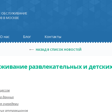
Е ОБСЛУЖИВАНИЕ
В В МОСКВЕ
О нас
Блог
Контакты
НАЗАД В СПИСОК НОВОСТЕЙ
уживание развлекательных и детских
цессов
та данных
я очередями
ных аттракционов