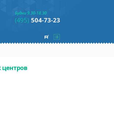
Будни 9.30-18.30
(495)
504-73-23
 центров