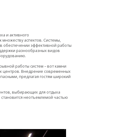
ха и активного
 множеству аспектов. Системы,
 в обеспечении эффективной работы
оддержки разнообразных видов
оборудованию.
ывной работы систем – вот камни
ых центров. Внедрение современных
опасными, предлагая гостям широкий
иентов, выбирающих для отдыха
га становится неотъемлемой частью