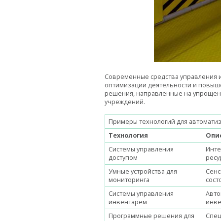
Современные средства управления и
оптимизации деятельности и повыш
решения, направленные на упрощен
учреждений.
Примеры технологий для автомати
Технология
Опи
Системы управления
Инте
доступом
ресу
Умные устройства для
Сенс
мониторинга
сост
Системы управления
Авто
инвентарем
инве
Программные решения для
Спец