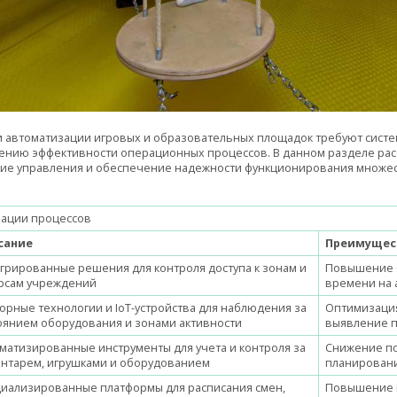
 автоматизации игровых и образовательных площадок требуют систе
ению эффективности операционных процессов. В данном разделе ра
ие управления и обеспечение надежности функционирования множес
зации процессов
сание
Преимущес
грированные решения для контроля доступа к зонам и
Повышение 
рсам учреждений
времени на
орные технологии и IoT-устройства для наблюдения за
Оптимизация
оянием оборудования и зонами активности
выявление п
матизированные инструменты для учета и контроля за
Снижение по
нтарем, игрушками и оборудованием
планировани
иализированные платформы для расписания смен,
Повышение 