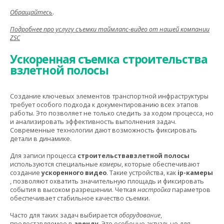
Обращайтесь
.
Подробнее про услугу съемки таймлапс-видео от нашей компании
ZSC
Ускоренная съемка строительства
взлетной полосы
Создание ключевых элементов транспортной инфраструктуры
требует особого подхода к документированию всех этапов
работы.
Это позволяет не только следить за ходом процесса, но
и анализировать эффективность выполнения задач.
Современные технологии дают возможность фиксировать
детали в динамике.
Для записи процесса
строительствавзлетной полосы
используются специальные
камеры
, которые обеспечивают
создание
ускоренного видео
. Такие устройства, как
ip-камеры
, позволяют охватить значительную площадь и фиксировать
события в высоком разрешении. Четкая
настройка
параметров
обеспечивает стабильное качество съемки.
Часто для таких задач выбирается
оборудование
,
предоставляемое в
аренду
. Это особенно актуально для