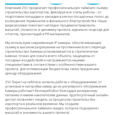
Компания ZSC предлагает профессиональную таймлапс-съемку
строительства аэропортов, фиксируя все этапы работы – от
подготовки площадки и закладки взлетно-посадочных полос до
возведения терминалов и финального благоустройства. Наши
видеоролики помогают наглядно продемонстрировать
масштаб, сложность и динамику проекта, идеально подходя для
отчетов, презентаций и PR-материалов.
Мы используем современные IP-камеры, обеспечивающие
съемку в высоком разрешении на протяжении всего периода
строительства. Камеры устанавливаются в стратегически
важных точках для охвата всего объекта, защищены от
погодных воздействий и
настраиваются нашими
специалистами в соответствии с особенностями вашего
проекта. Для оптимизации бюджета мы также предлагаем
аренду оборудования.
ZSC берет на себя все аспекты работы с оборудованием: от
установки и настройки камер до их регулярного обслуживания.
Камеры работают бесперебойно благодаря резервному
питанию и емким накопителям данных. Круглосуточный онлайн-
доступ позволяет следить за процессом строительства
аэропорта в реальном времени. Мы создаем
профессиональное таймлапс-видео, которое подчеркнет
масштаб и значимость вашего проекта!