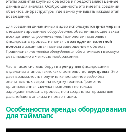
этапы развития крупных объектов и предоставляют ценные
данные для анализа. Особую ценность это имеет в создании
объектов инфраструктуры, где важно учитывать каждый этап
возведения.
Для создания динамичных видео используются
ip-камеры
и
специализированное
оборудование
, обеспечивающее захват
всех деталей
строительства
. Технологии позволяют
фиксировать процесс, начиная с
возведения взлетной
полосы
и заканчивая полным завершением объекта.
Правильная
настройка оборудования
обеспечивает высокую
детализацию и четкость изображения.
Часто такие системы берут в
аренду
для фиксирования
отдельных этапов, таких как строительство
аэродрома
. Это
дает возможность получить качественное
видео
без
значительных затрат на покупку техники. Грамотно
организованная
съемка
позволяет не только
задокументировать процесс, но и создать материалы для
дальнейшего анализа и презентации.
Особенности аренды оборудования
для таймлапс