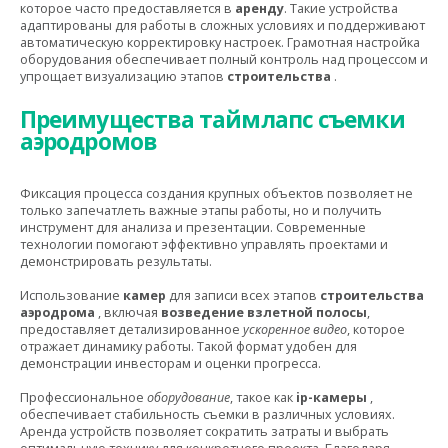
которое часто предоставляется в
аренду
. Такие устройства
адаптированы для работы в сложных условиях и поддерживают
автоматическую корректировку настроек. Грамотная настройка
оборудования обеспечивает полный контроль над процессом и
упрощает визуализацию этапов
строительства
.
Преимущества таймлапс съемки
аэродромов
Фиксация процесса создания крупных объектов позволяет не
только запечатлеть важные этапы работы,
но и получить
инструмент для анализа и презентации. Современные
технологии помогают эффективно управлять проектами и
демонстрировать результаты.
Использование
камер
для записи всех этапов
строительства
аэродрома
, включая
возведение взлетной полосы
,
предоставляет детализированное
ускоренное видео
, которое
отражает динамику работы. Такой формат удобен для
демонстрации инвесторам и оценки прогресса.
Профессиональное
оборудование
, такое как
ip-камеры
,
обеспечивает стабильность съемки в различных условиях.
Аренда устройств позволяет сократить затраты и выбрать