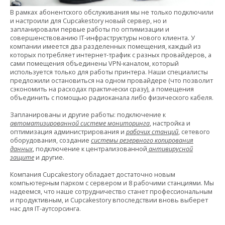
В рамках абонентского обслуживания мы не только подключили
и настроили для Cupcakestory новый сервер, но и
запланировали первые работы по оптимизации и
совершенствованию IT-инфраструктуры нового клиента. У
компании имеется два разделенных помещения, каждый из
которых потребляет интернет-трафик с разных провайдеров, а
сами помещения объединены VPN-каналом, который
используется только для работы принтера. Наши специалисты
предложили остановиться на одном провайдере (что позволит
сэкономить на расходах практически сразу), а помещения
объединить с помощью радиоканала либо физического кабеля.
Запланированы и другие работы: подключение к
автоматизированной системе мониторинга
, настройка и
оптимизация администрирования и
рабочих станций
, сетевого
оборудования, создание
системы резервного копирования
данных
, подключение к централизованной
антивирусной
защите
и другие.
Компания Cupcakestory обладает достаточно новым
компьютерным парком с сервером и 8 рабочими станциями. Мы
надеемся, что наше сотрудничество станет профессиональным
и продуктивным, и Cupcakestory впоследствии вновь выберет
нас для IT-аутсорсинга.