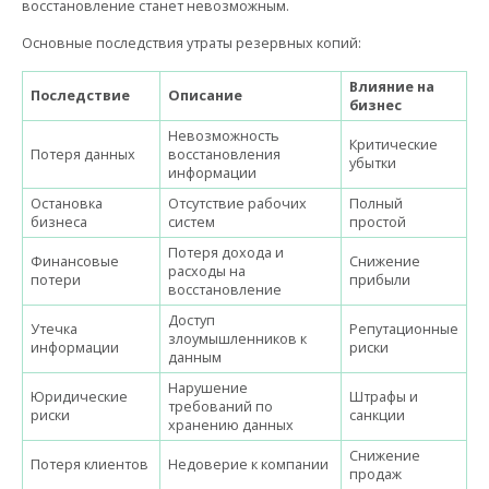
восстановление станет невозможным.
Основные последствия утраты резервных копий:
Влияние на
Последствие
Описание
бизнес
Невозможность
Критические
Потеря данных
восстановления
убытки
информации
Остановка
Отсутствие рабочих
Полный
бизнеса
систем
простой
Потеря дохода и
Финансовые
Снижение
расходы на
потери
прибыли
восстановление
Доступ
Утечка
Репутационные
злоумышленников к
информации
риски
данным
Нарушение
Юридические
Штрафы и
требований по
риски
санкции
хранению данных
Снижение
Потеря клиентов
Недоверие к компании
продаж