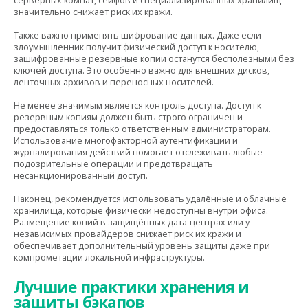
серверных комнат, сейфов и специализированных хранилищ
значительно снижает риск их кражи.
Также важно применять шифрование данных. Даже если
злоумышленник получит физический доступ к носителю,
зашифрованные резервные копии останутся бесполезными без
ключей доступа. Это особенно важно для внешних дисков,
ленточных архивов и переносных носителей.
Не менее значимым является контроль доступа. Доступ к
резервным копиям должен быть строго ограничен и
предоставляться только ответственным администраторам.
Использование многофакторной аутентификации и
журналирования действий помогает отслеживать любые
подозрительные операции и предотвращать
несанкционированный доступ.
Наконец, рекомендуется использовать удалённые и облачные
хранилища, которые физически недоступны внутри офиса.
Размещение копий в защищённых дата-центрах или у
независимых провайдеров снижает риск их кражи и
обеспечивает дополнительный уровень защиты даже при
компрометации локальной инфраструктуры.
Лучшие практики хранения и
защиты бэкапов