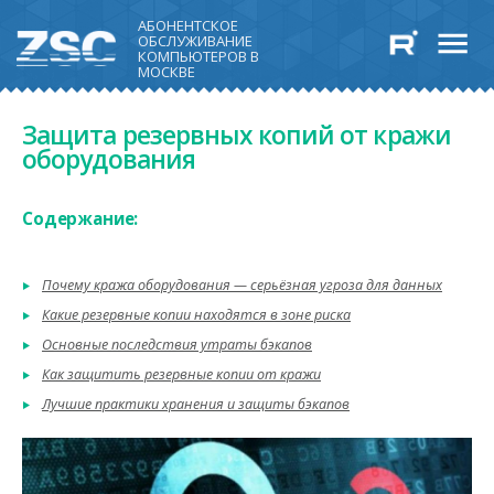
АБОНЕНТСКОЕ
ОБСЛУЖИВАНИЕ
КОМПЬЮТЕРОВ В
МОСКВЕ
Защита резервных копий от кражи
оборудования
Содержание:
Почему кража оборудования — серьёзная угроза для данных
Какие резервные копии находятся в зоне риска
Основные последствия утраты бэкапов
Как защитить резервные копии от кражи
Лучшие практики хранения и защиты бэкапов