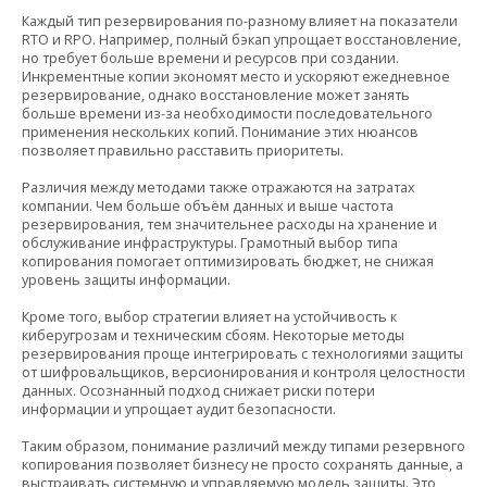
Каждый тип резервирования по-разному влияет на показатели
RTO и RPO. Например, полный бэкап упрощает восстановление,
но требует больше времени и ресурсов при создании.
Инкрементные копии экономят место и ускоряют ежедневное
резервирование, однако восстановление может занять
больше времени из-за необходимости последовательного
применения нескольких копий. Понимание этих нюансов
позволяет правильно расставить приоритеты.
Различия между методами также отражаются на затратах
компании. Чем больше объём данных и выше частота
резервирования, тем значительнее расходы на хранение и
обслуживание инфраструктуры. Грамотный выбор типа
копирования помогает оптимизировать бюджет, не снижая
уровень защиты информации.
Кроме того, выбор стратегии влияет на устойчивость к
киберугрозам и техническим сбоям. Некоторые методы
резервирования проще интегрировать с технологиями защиты
от шифровальщиков, версионирования и контроля целостности
данных. Осознанный подход снижает риски потери
информации и упрощает аудит безопасности.
Таким образом, понимание различий между типами резервного
копирования позволяет бизнесу не просто сохранять данные, а
выстраивать системную и управляемую модель защиты. Это