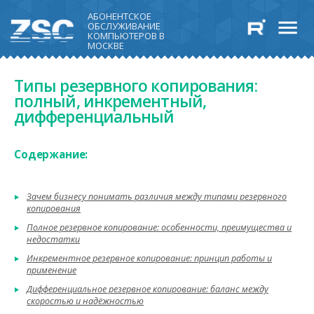
АБОНЕНТСКОЕ
ОБСЛУЖИВАНИЕ
КОМПЬЮТЕРОВ В
МОСКВЕ
Типы резервного копирования:
полный, инкрементный,
дифференциальный
Содержание:
Зачем бизнесу понимать различия между типами резервного
копирования
Полное резервное копирование: особенности, преимущества и
недостатки
Инкрементное резервное копирование: принцип работы и
применение
Дифференциальное резервное копирование: баланс между
скоростью и надёжностью