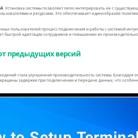
ой
. Установка системы позволяет легко интегрировать ее с существу
ользователями и ресурсами. Это обеспечивает единообразие политик
ечных пользователей процесс подключения и работы с системой интуи
ует быстрой адаптации сотрудников и повышению их производительно
от предыдущих версий
едений стала улучшенная производительность системы. Благодаря о
окращены задержки при подключении и передаче данных, что особенн