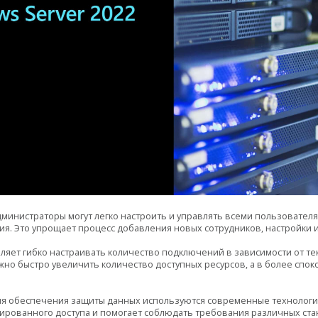
Администраторы могут легко настроить и управлять всеми пользовател
. Это упрощает процесс добавления новых сотрудников, настройки их
оляет гибко настраивать количество подключений в зависимости от тек
но быстро увеличить количество доступных ресурсов, а в более спо
Для обеспечения защиты данных используются современные технолог
ированного доступа и помогает соблюдать требования различных ста