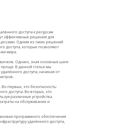
алённого доступа к ресурсам
щут эффективные решения для
цессами. Одним из таких решений
го доступа, которые позволяют
чки мира.
овичков. Однако, зная основные шаги
 проще. В данной статье мы
 удалённого доступа, начиная от
метров.
 Во-первых, это безопасность:
го доступа. Во-вторых, это
льзуя различные устройства.
затраты на обслуживание и
становки программного обеспечения
нфраструктуру удалённого доступа,