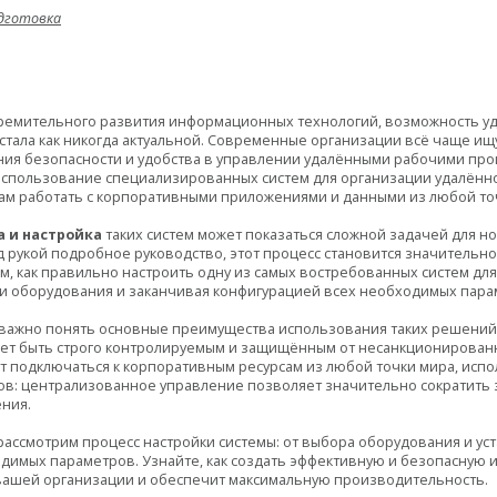
дготовка
тремительного развития информационных технологий, возможность уд
стала как никогда актуальной. Современные организации всё чаще и
ия безопасности и удобства в управлении удалёнными рабочими про
использование специализированных систем для организации удалённо
ам работать с корпоративными приложениями и данными из любой то
а и настройка
таких систем может показаться сложной задачей для н
д рукой подробное руководство, этот процесс становится значительно
м, как правильно настроить одну из самых востребованных систем для
и оборудования и заканчивая конфигурацией всех необходимых пара
 важно понять основные преимущества использования таких решений.
ет быть строго контролируемым и защищённым от несанкционированно
гут подключаться к корпоративным ресурсам из любой точки мира, испо
сов: централизованное управление позволяет значительно сократить 
ния.
рассмотрим процесс настройки системы: от выбора оборудования и у
димых параметров. Узнайте, как создать эффективную и безопасную и
вашей организации и обеспечит максимальную производительность.