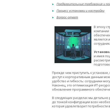
Предварительные требования и по
Процесс установки и настройки
Вопрос-ответ
В эпоху с
компании 
обеспечен
является 
сотрудник
Установк
и имея по
рассмотри
подготовк
Прежде чем приступить к установке,
доступ к корпоративным данным мож
удобство и гибкость: сотрудники мо
Наконец, это оптимизация ИТ-ресур
обновление программного обеспече
В следующих разделах мы детально 
до тонкой конфигурации всех необхо
которая удовлетворит потребности 