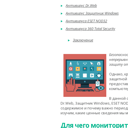
Антивирус Dr.Web
Антивирус Защитник Windows
Антивируса ESET NOD32
Антивируса 360 Total Security
Заключение
Безопасно
непрерывн
защиту от 
Однако, к
защитной 
предостав
компьютер
В данной 
Dr.Web, Защитник Windows, ESET NOD3
содержимое и почему важно периоди
изучим, какие ценные сведения мы м
Для чего монитори