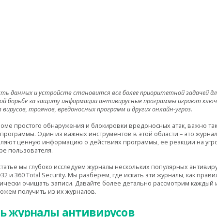
сть данных и устройств становится все более приоритетной задачей дл
ой борьбе за защиту информации антивирусные программы играют ключе
вирусов, троянов, вредоносных программ и других онлайн-угроз.
роме простого обнаружения и блокировки вредоносных атак, важно та
программы. Один из важных инструментов в этой области – это журнал
ляют ценную информацию о действиях программы, ее реакции на угро
е пользователя.
статье мы глубоко исследуем журналы нескольких популярных антивиру
2 и 360 Total Security. Мы разберем, где искать эти журналы, как пра
чески очищать записи. Давайте более детально рассмотрим каждый 
ожем получить из их журналов.
ть журналы антивирусов