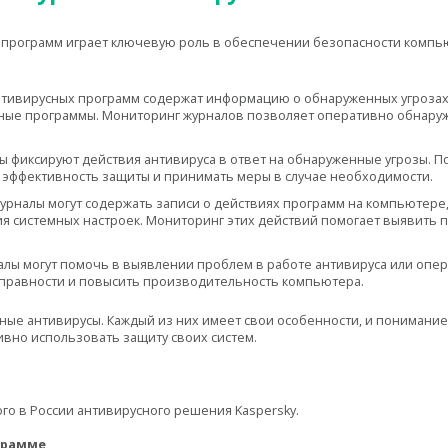
программ играет ключевую роль в обеспечении безопасности компьют
тивирусных программ содержат информацию о обнаруженных угрозах, 
ые программы. Мониторинг журналов позволяет оперативно обнаруж
ы фиксируют действия антивируса в ответ на обнаруженные угрозы. 
 эффективность защиты и принимать меры в случае необходимости.
журналы могут содержать записи о действиях программ на компьютере,
я системных настроек. Мониторинг этих действий помогает выявить
алы могут помочь в выявлении проблем в работе антивируса или опер
справности и повысить производительность компьютера.
ные антивирусы. Каждый из них имеет свои особенности, и понимани
вно использовать защиту своих систем.
ого в России антивирусного решения Kaspersky.
ограмме