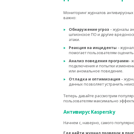
Мониторинг журналов антивирусных 
важно:
Обнаружение угроз
– журналы ан
шпионское ПО и другие
вредоносн
атаки.
Реакция на инциденты
– журнал
помогает пользователям оценить
Анализ поведения программ
– 
подключения и попытки изменени
или аномальное поведение.
Отладка и оптимизация
– журн
данных позволяет устранить неи
Теперь давайте рассмотрим популяр
пользователям максимально эффекти
Антивирус Kaspersky
Начнем с, наверно, самого популярн
Где найти журнал проверок в пр