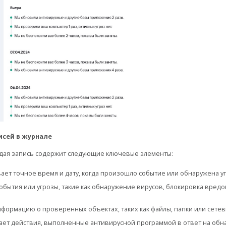
исей в журнале
ждая запись содержит следующие ключевые элементы:
ает точное время и дату, когда произошло событие или обнаружена уг
события или угрозы, такие как обнаружение вирусов, блокировка вредо
нформацию о проверенных объектах, таких как файлы, папки или сете
ает действия, выполненные антивирусной программой в ответ на обн