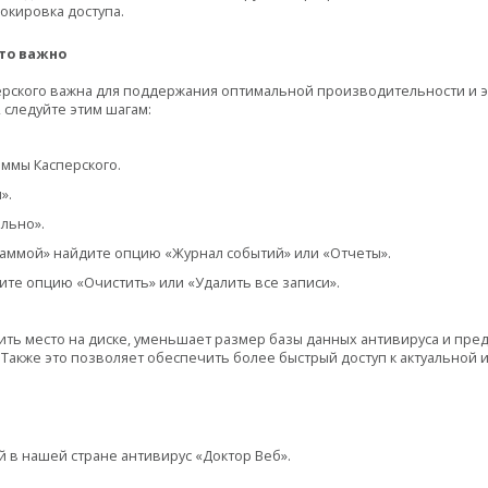
окировка доступа.
это важно
ерского важна для поддержания оптимальной производительности и 
 следуйте этим шагам:
аммы Касперского.
».
льно».
аммой» найдите опцию «Журнал событий» или «Отчеты».
ите опцию «Очистить» или «Удалить все записи».
ить место на диске, уменьшает размер базы данных антивируса и пр
 Также это позволяет обеспечить более быстрый доступ к актуальной
 в нашей стране антивирус «Доктор Веб».