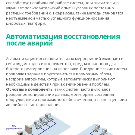
способствует стабильной работе систем, но и значительно
улучшает пользовательский опыт. В условиях постоянно
растущих требований к IT-сервисам, такие методы становятся
неотъемлемой частью успешного функционирования
цифровых платформ.
Автоматизация восстановления
после аварий
Автоматизация восстановительных мероприятий включает в
себя ряд методов и инструментов, предназначенных для
быстрого реагирования на неполадки. Внедрение таких систем
позволяет заранее подготовиться к возможным сбоям,
настроив алгоритмы, которые автоматически выполняют
необходимые действия при возникновении проблем.
Основные компоненты
таких систем часто включают
резервное копирование данных, мониторинг состояния
оборудования и программного обеспечения, а также сценарии
аварийного восстановления.