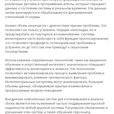
различные датчики и программные агенты, которые передают
данные о состоянии системы в реальном времени. Эти данные
затем агрегируются и обрабатываются для выявления
отклонений от нормы.
Анализ сбоев начинается с диагностики причин проблемы. Это
позволяет не только устранить текущие неполадки, но и
предотвратить их повторное возникновение. Системы
мониторинга часто включают в себя функции прогнозирования,
что позволяет предвидеть потенциальные проблемы и
устранять их до того, как они приведут к серьезным
последствиям.
Использование современных технологий, таких как машинное
обучение и искусственный интеллект, значительно повышает
эффективность мониторинга и анализа. Эти технологии
позволяют автоматизировать процесс выявления проблем и
минимизировать влияние человеческого фактора.
Интеллектуальные алгоритмы могут анализировать большие
объемы данных, обнаруживая скрытые взаимосвязи и
предсказуемые модели поведения.
Внедрение комплексных систем для отслеживания и анализа
сбоев является неотъемлемой частью поддержания высокой
надежности любой крупной системы. Регулярное обновление и
улучшение этих систем, а также обучение персонала,