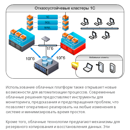
Использование облачных платформ также открывает новые
возможности для автоматизации процессов. Современные
облачные решения предоставляют инструменты для
мониторинга, предсказания и предотвращения проблем, что
позволяет оперативно реагировать на любые изменения в
системе и минимизировать время простоя.
Кроме того, облачные технологии предлагают механизмы для
резервного копирования и восстановления данных. Эти