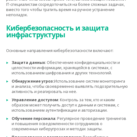
IT-специалистам сосредоточиться на более сложных задачах,
вместо того чтобы тратить время на ручное устранение
неполадок.
Кибербезопасность и защита
инфраструктуры
Основные направления кибербезопасности включают:
Защита данных
: Обеспечение конфиденциальности и
целостности информации, хранящейся в системах, с
использованием шифрования и других технологий.
Обнаружение угроз:
Использование систем мониторинга
и анализа, чтобы своевременно выявлять подозрительную
активность и реагировать на нее.
Управление доступом
: Контроль за тем, кто и каким
образом может получить доступ к данным и системам, с
использованием аутентификации и авторизации.
Обучение персонала
: Регулярное проведение тренингов
и повышения осведомленности сотрудников о
современных киберугрозах и методах защиты.