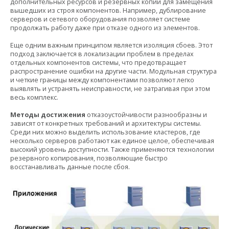
дополнительных ресурсов и резервных копий для замещения
вышедших из строя компонентов. Например, дублирование
серверов и сетевого оборудования позволяет системе
продолжать работу даже при отказе одного из элементов.
Еще одним важным принципом является изоляция сбоев. Этот
подход заключается в локализации проблем в пределах
отдельных компонентов системы, что предотвращает
распространение ошибки на другие части. Модульная структура
и четкие границы между компонентами позволяют легко
выявлять и устранять неисправности, не затрагивая при этом
весь комплекс.
Методы достижения
отказоустойчивости разнообразны и
зависят от конкретных требований и архитектуры системы.
Среди них можно выделить использование кластеров, где
несколько серверов работают как единое целое, обеспечивая
высокий уровень доступности. Также применяются технологии
резервного копирования, позволяющие быстро
восстанавливать данные после сбоя.