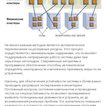
Не менее важным методом является автоматическое
переключение на резервные ресурсы. Этот процесс
осуществляется с минимальными задержками, что позволяет
поддерживать непрерывную работу системы даже при
серьезных неполадках. Современные алгоритмы и
программное обеспечение способны автоматически
определять неисправности и мгновенно принимать меры по их
устранению.
Наконец, для обеспечения устойчивости системы к сбоям важно
проводить регулярное тестирование и мониторинг.
Постоянный контроль состояния компонентов и проведение
тестов на отказоустойчивость позволяют своевременно
выявлять потенциальные уязвимости и устранять их до
возникновения реальных проблем. Это значительно повышает
надежность и готовность системы к неожиданным ситуациям.