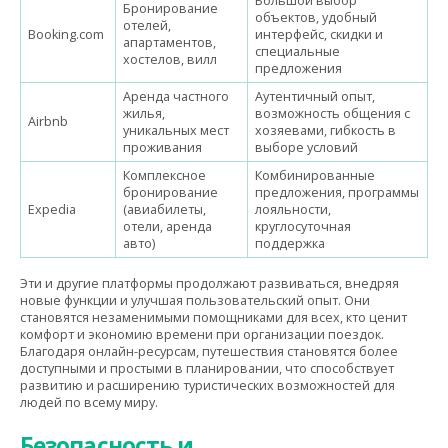
Большой выбор
Бронирование
объектов, удобный
отелей,
Booking.com
интерфейс, скидки и
апартаментов,
специальные
хостелов, вилл
предложения
Аренда частного
Аутентичный опыт,
жилья,
возможность общения с
Airbnb
уникальных мест
хозяевами, гибкость в
проживания
выборе условий
Комплексное
Комбинированные
бронирование
предложения, программы
Expedia
(авиабилеты,
лояльности,
отели, аренда
круглосуточная
авто)
поддержка
Эти и другие платформы продолжают развиваться, внедряя
новые функции и улучшая пользовательский опыт. Они
становятся незаменимыми помощниками для всех, кто ценит
комфорт и экономию времени при организации поездок.
Благодаря онлайн-ресурсам, путешествия становятся более
доступными и простыми в планировании, что способствует
развитию и расширению туристических возможностей для
людей по всему миру.
Безопасность и