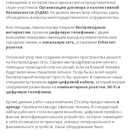
совещаний, в котором проходила встреча представителей
стран-участников
Организации договора о коллективной
безопасности (ОДКБ)
. На уровне министров обороны здесь
обсуждались вопросы межгосударственного сотрудничества.
Всю площадь павильона мы покрыли
беспроводным
интернетом
, провели
цифровую телефонию
с двумя
внешними номерами, имеющим выход на нижнетагильские
городские линии, и
локальную сеть
, установили
Ethernet
-
розетки
.
Основной упор при создании интернет-пространства делался
на беспроводную сеть. Однако мы продублировали сигнал с
помощью проводной сети на случай, если на боевой технике
будут включены глушители сигнала. Тогда бы во всей округе
беспроводной интернет просто бы «рухнул». В павильон наши
специалисты провели
один цифровой кабель
, который внутри
сооружения разветвили на
компьютерные розетки, Wi-Fi и
цифровую телефонию
.
Кроме данных работ наша компания ZSComp предоставила
в
аренду
«Уралвагонзаводу» офисную технику. В стандартный
набор рабочего стола входили моноблок, цифровой телефон с
факсом, многофункциональное устройство, которое совмещает
в себе возможности принтера, сканера, копировального и
факсимильного устройств. Наше оборудование было