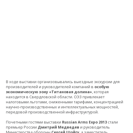
В ходе выставки организовывались выездные экскурсии для
производителей и руководителей компаний в
особую
экономическую зону «Титановая долина»
, которая
находится в Свердловской области. ОЭЗ привлекает
налоговыми льготами, сниженными тарифами, концентрацией
научно-производственных и интеллектуальных мощностей,
передовой производственной инфраструктурой.
Почетными гостями выставки
Russian Arms Expo 2013
стали
премьер России
Дмитрий Медведев
и руководитель
Министерства обороны
Сергей Шойгу
, а заместитель