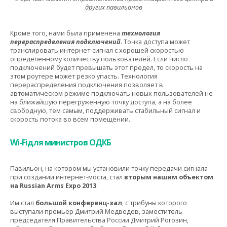
других павильонов
Кроме того, нами была применена
технология
перераспределения подключений
. Точка доступа может
транслировать интернет-сигнал с хорошей скоростью
определенному количеству пользователей. Если число
подключений будет превышать этот предел, то скорость на
этом роутере может резко упасть. Технология
перераспределения подключения позволяет в
автоматическом режиме подключать новых пользователей не
на ближайшую перегруженную точку доступа, а на более
свободную, тем самым, поддерживать стабильный сигнал и
скорость потока во всем помещении.
Wi
-
Fi
для министров ОДКБ
Павильон, на котором мы установили точку передачи сигнала
при создании интернет-моста, стал
вторым нашим объектом
на Russian Arms Expo 2013
.
Им стал
большой конференц-зал
, с трибуны которого
выступали премьер Дмитрий Медведев, заместитель
председателя Правительства России Дмитрий Рогозин,