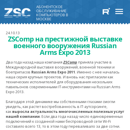
АБОНЕНТСКОЕ
ОБСЛУЖИВАНИЕ
КОМПЬЮТЕРОВ В
МОСКВЕ
24.10.13
ZSComp на престижной выставке
военного вооружения Russian
Arms Expo 2013
Два года назад наша компания
ZSComp
приняла участие в
Международной выставке вооружений, военной техники и
боеприпасов
Russian Arms Expo 2011
. Именно с нее началась
наша серия крупных проектов. И вновь нас пригласили как
технических исполнителей для оборудования нескольких
павильонов современными IT-инструментами на Russian Arms
Expo 2013.
Благодаря этой динамике мы собственными глазами смогли
увидеть, как растет востребованность в IT-аутсорсинге,
как
выросла актуальность многочисленных полезных услуг
нашей компании
. Если два года назад число единовременных
подключений к созданной нами беспроводной сети Wi-Fi
составило всего 13, то в этом году переваливало за две сотни.