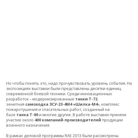
Но чтобы понять это, надо прочувствовать уровень события. На
экспозициях выставки были представлены десятки единиц
современной боевой техники. Среди инновационных
разработок – модернизированные
танки Т-72
,
зенитная
самоходка ЗСУ-23-4М4 «Шилка-М4
», комплекс
пожаротушения и спасательных работ, созданный на
базе
танка Т-80
и многие другие. В работе выставки приняли
участие около
400 компаний-производителей
продукции
военного назначения.
В рамках деловой программы RAE 2013 были рассмотрены