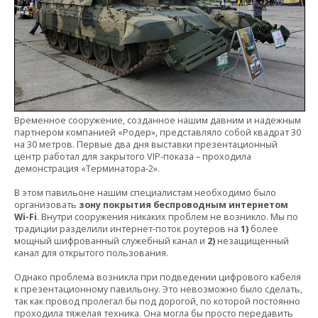
Временное сооружение, созданное нашим давним и надежным
партнером компанией «Родер», представляло собой квадрат 30
на 30 метров. Первые два дня выставки презентационный
центр работал для закрытого VIP-показа – проходила
демонстрация «Терминатора-2».
В этом павильоне нашим специалистам необходимо было
организовать
зону покрытия беспроводным интернетом
Wi-Fi
. Внутри сооружения никаких проблем не возникло. Мы по
традиции разделили интернет-поток роутеров на
1)
более
мощный шифрованный служебный канал и
2)
незащищенный
канал для открытого пользования.
Однако проблема возникла при подведении цифрового кабеля
к презентационному павильону. Это невозможно было сделать,
так как провод пролегал бы под дорогой, по которой постоянно
проходила тяжелая техника. Она могла бы просто передавить