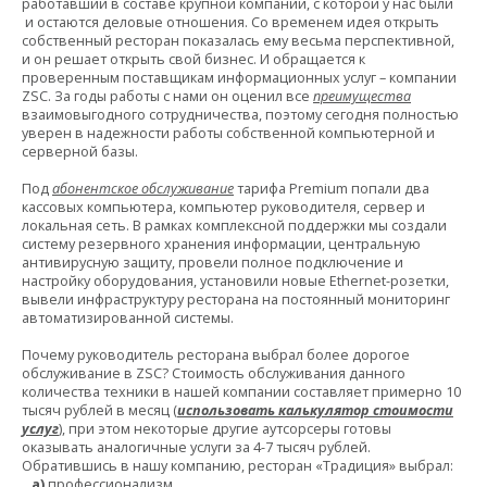
работавший в составе крупной компании, с которой у нас были
и остаются деловые отношения. Со временем идея открыть
собственный ресторан показалась ему весьма перспективной,
и он решает открыть свой бизнес. И обращается к
проверенным поставщикам информационных услуг – компании
ZSC. За годы работы с нами он оценил все
преимущества
взаимовыгодного сотрудничества, поэтому сегодня полностью
уверен в надежности работы собственной компьютерной и
серверной базы.
Под
абонентское обслуживание
тарифа Premium попали два
кассовых компьютера, компьютер руководителя, сервер и
локальная сеть. В рамках комплексной поддержки мы создали
систему резервного хранения информации, центральную
антивирусную защиту, провели полное подключение и
настройку оборудования, установили новые Ethernet-розетки,
вывели инфраструктуру ресторана на постоянный мониторинг
автоматизированной системы.
Почему руководитель ресторана выбрал более дорогое
обслуживание в ZSC? Стоимость обслуживания данного
количества техники в нашей компании составляет примерно 10
тысяч рублей в месяц (
использовать калькулятор стоимости
услуг
), при этом некоторые другие аутсорсеры готовы
оказывать аналогичные услуги за 4-7 тысяч рублей.
Обратившись в нашу компанию, ресторан «Традиция» выбрал:
а)
профессионализм