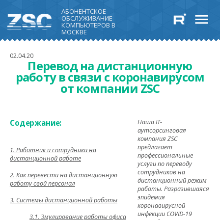
АБОНЕНТСКОЕ
ОБСЛУЖИВАНИЕ
КОМПЬЮТЕРОВ В
МОСКВЕ
02.04.20
Перевод на дистанционную
работу в связи с коронавирусом
от компании ZSC
Содержание:
Наша IT-
аутсорсинговая
компания ZSC
предлагает
1. Работник и сотрудники на
профессиональные
дистанционной работе
услуги по переводу
сотрудников на
2. Как перевести на дистанционную
дистанционный режим
работу свой персонал
работы. Разразившаяся
эпидемия
3. Системы дистанционной работы
коронавирусной
инфекции COVID-19
3.1. Эмулирование работы офиса