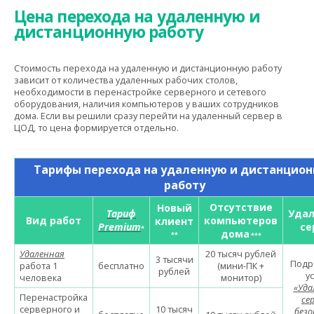
Цена перехода на удаленную и
дистанционную работу
Стоимость перехода на удаленную и дистанционную работу
зависит от количества удаленных рабочих столов,
необходимости в перенастройке серверного и сетевого
оборудования, наличия компьютеров у ваших сотрудников
дома. Если вы решили сразу перейти на удаленный сервер в
ЦОД, то цена формируется отдельно.
Тарифы перехода на удаленную и дистанцио
работу
Отсутствие
Новый
Тариф
Уда
Вид работ
компьютеров
клиент
Premium
се
*
дома
**
***
Удаленная
20 тысяч рублей
3 тысячи
Подр
работа 1
бесплатно
(мини-ПК +
рублей
у
человека
монитор)
«Уда
Перенастройка
се
серверного и
10 тысяч
безо