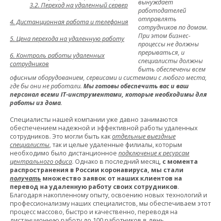
вынуждает
3.2. Переход на удаленный сервер
работодателей
отправлять
4. Дистанционная работа и телефония
сотрудников по домам.
При этом бизнес-
5. Цена перехода на удаленную работу
процессы не должны
прерываться, и
6. Контроль работы удаленных
специалисты должны
сотрудников
быть обеспечены всем
офисным оборудованием, сервисами и системами с любого места,
где бы они не работали.
Мы готовы обеспечить вас и ваш
персонал всеми IT-инструментами, которые необходимы для
работы из дома
.
Специалисты нашей компании уже давно занимаются
обеспечением надежной и эффективной работы удаленных
сотрудников. Это могли быть как
отдельные выездные
специалисты
, так и целые удаленные филиалы, которым
необходимо было дистанционное
подключение к ресурсам
центрального офиса
. Однако в последний месяц,
с момента
распространения в России коронавируса, мы стали
получать
множество заявок от наших клиентов на
перевод на удаленную работу своих сотрудников
.
Благодаря накопленному опыту, освоению новых технологий и
профессионализму наших специалистов, мы обеспечиваем этот
процесс массово, быстро и качественно, переводя на
дистанционную работу до 100 работников в день.