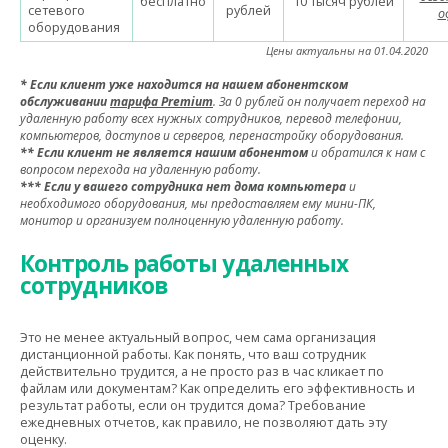
бесплатно
10 тысяч рублей
сетевого
рублей
о
оборудования
Цены актуальны на 01.04.2020
* Если клиент уже находится на нашем абонентском
обслуживании
тарифа Premium
. За 0 рублей он получает переход на
удаленную работу всех нужных сотрудников, перевод телефонии,
компьютеров, доступов и серверов, перенастройку оборудования.
** Если клиент не является нашим абонентом
и обратился к нам с
вопросом перехода на удаленную работу.
*** Если у вашего сотрудника нет дома компьютера
и
необходимого оборудования, мы предоставляем ему мини-ПК,
монитор и организуем полноценную удаленную работу.
Контроль работы удаленных
сотрудников
Это не менее актуальный вопрос, чем сама организация
дистанционной работы. Как понять, что ваш сотрудник
действительно трудится, а не просто раз в час кликает по
файлам или документам? Как определить его эффективность и
результат работы, если он трудится дома? Требование
ежедневных отчетов, как правило, не позволяют дать эту
оценку.