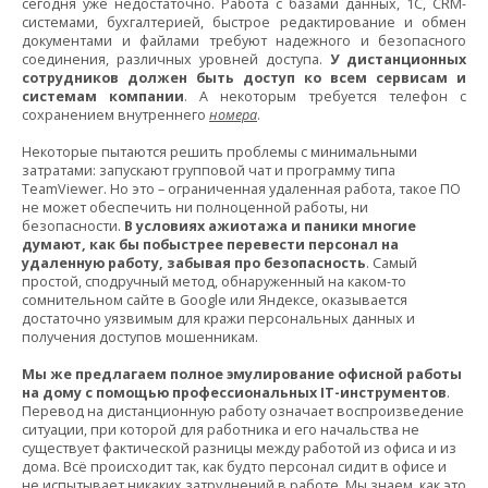
сегодня уже недостаточно. Работа с базами данных, 1С, CRM-
системами, бухгалтерией, быстрое редактирование и обмен
документами и файлами требуют надежного и безопасного
соединения, различных уровней доступа.
У дистанционных
сотрудников должен быть доступ ко всем сервисам и
системам компании
. А некоторым требуется телефон с
сохранением внутреннего
номера
.
Некоторые пытаются решить проблемы с минимальными
затратами: запускают групповой чат и программу типа
TeamViewer. Но это – ограниченная удаленная работа, такое ПО
не может обеспечить ни полноценной работы, ни
безопасности.
В условиях ажиотажа и паники многие
думают, как бы побыстрее перевести персонал на
удаленную работу, забывая про безопасность
. Самый
простой, сподручный метод, обнаруженный на каком-то
сомнительном сайте в Google или Яндексе, оказывается
достаточно уязвимым для кражи персональных данных и
получения доступов мошенникам.
Мы же предлагаем полное эмулирование офисной работы
на дому с помощью профессиональных IT-инструментов
.
Перевод на дистанционную работу означает воспроизведение
ситуации, при которой для работника и его начальства не
существует фактической разницы между работой из офиса и из
дома. Всё происходит так, как будто персонал сидит в офисе и
не испытывает никаких затруднений в работе. Мы знаем, как это