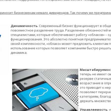
е приносит бизнесменам немало дивидендов. Так почему же предпри
Динамичность
. Современный бизнес функционирует в обще
повсеместное разделение труда. Разделение обязанностей ме
специалистами, которые обеспечивают работу «облаков» – о
функционирования. Это абсолютно понятная предпринимателя
своей комплексности, «облако» может предложить клиентам 
использование которых позволяет компаниям быстро решать 
динамика.
Масштабируемос
теперь не имеет с
резерве статичные
возрастание в опр
это приводит к не
позволяют перера
категориям,
благод
держать множеств
Управляемость
. 