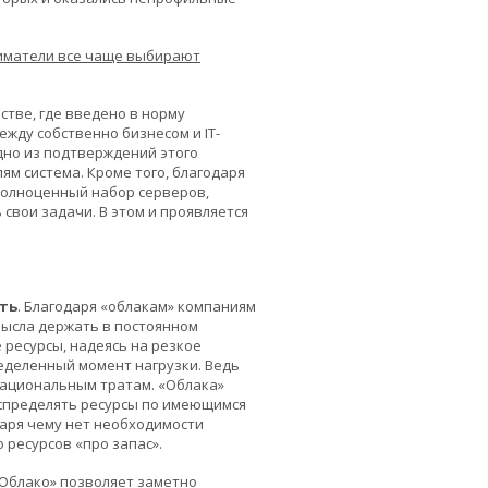
ниматели все чаще выбирают
стве, где введено в норму
жду собственно бизнесом и IT-
дно из подтверждений этого
м система. Кроме того, благодаря
полноценный набор серверов,
свои задачи. В этом и проявляется
ть
. Благодаря «облакам» компаниям
мысла держать в постоянном
 ресурсы, надеясь на резкое
еделенный момент нагрузки. Ведь
рациональным тратам. «Облака»
спределять ресурсы по имеющимся
аря чему нет
необходимости
о р
есурсов «про запас».
«Облако» позволяет заметно