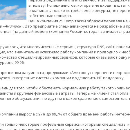
перераспределение ответственности за поддержку 
в пользу IT-специалистов, которые не входят в штат
оплачивать только потребляемые ресурсы, не переп
собственных сервисов.
Наша компания ZSComp таким образом перевела на «
ии
«Амитрон»
. Это предприятие специализируется на разработке и 
енная (на данный момент) компания России, которая занимается ра
аружилось, что многочисленные сервисы, структура DNS, сайт, пане
ции, что значительно усложняло работу компании и приводило к н
ножество специализированных сервисов, которые оказывают одну или
уровне 99.9%.
 принципом разумности, предложили «Амитрону» перевести непрофи
рузить внутренние системы компании и удешевить ИТ-поддержку.
Ведь для того, чтобы обеспечить нормальную работу такого количе
алисты и крупные финансовые затраты. Теперь же клиент стал опл
оннего обслуживания не идут ни в какое сравнение с самостоятельн
омпании выросла с 97% до 99,7% от общего времени работы интерн
или только некоторые профильные сервисы, которыми специалисты к
е остальное поддерживается специалистами хостинг-площадок, на к