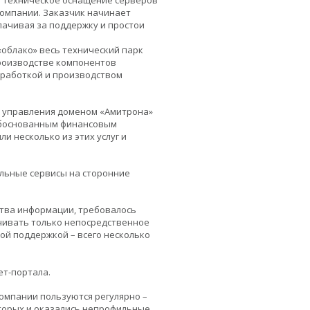
и техническое оснащение серверов
 компании. Заказчик начинает
лачивая за поддержку и простои
облако» весь технический парк
производстве компонентов
зработкой и производством
ли управления доменом «Амитрона»
еобоснованным финансовым
 несколько из этих услуг и
льные сервисы на сторонние
ства информации, требовалось
ачивать только непосредственное
ой поддержкой – всего несколько
ет-портала.
омпании пользуются регулярно –
оторых и оказались непрофильные