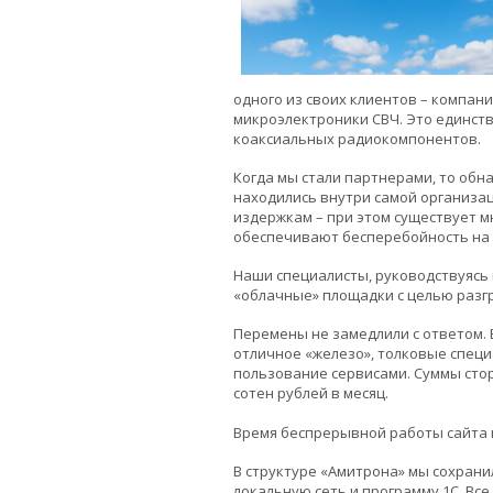
одного из своих клиентов – компан
микроэлектроники СВЧ. Это единств
коаксиальных радиокомпонентов.
Когда мы стали партнерами, то обн
находились внутри самой организа
издержкам – при этом существует м
обеспечивают бесперебойность на 
Наши специалисты, руководствуясь
«облачные» площадки с целью разг
Перемены не замедлили с ответом. 
отличное «железо», толковые специ
пользование сервисами. Суммы стор
сотен рублей в месяц.
Время беспрерывной работы сайта к
В структуре «Амитрона» мы сохран
локальную сеть и программу 1С. Вс