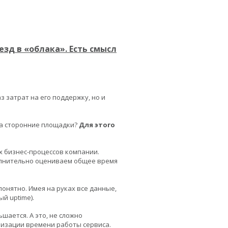
езд в «облака». Есть смысл
 затрат на его поддержку, но и
на сторонние площадки?
Для этого
х бизнес-процессов компании.
олнительно оцениваем общее время
понятно. Имея на руках все данные,
й uptime).
шается. А это, не сложно
имизации времени работы сервиса.