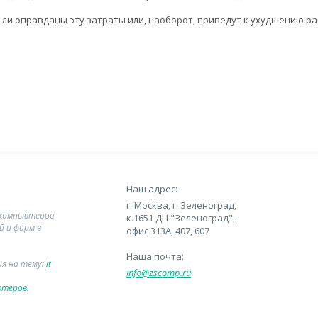
т ли оправданы эту затраты или, наоборот, приведут к ухудшению р
Наш адрес:
г. Москва, г. Зеленоград,
 компьютеров
к.1651 ДЦ "Зеленоград",
й и фирм в
офис 313А, 407, 607
Наша почта:
ия на тему:
it
info@zscomp.ru
ютеров
.