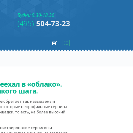
Будни 9.30-18.30
(495)
504-73-23
ехал в «облако».
кого шага.
приобретает так называемый
то некоторые непрофильные сервисы
щадки, то есть, на более высокий
инистрирование сервисов и