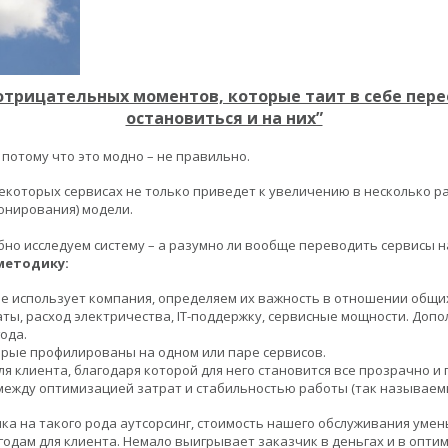
отрицательных моментов, которые таит в себе пере
остановиться и на них”
 потому что это модно – не правильно.
екоторых сервисах не только приведет к увеличению в несколько раз
онирования) модели.
но исследуем систему – а разумно ли вообще переводить сервисы 
методику:
е использует компания, определяем их важность в отношении общи
ы, расход электричества, IT-поддержку, сервисные мощности. Доп
ода.
рые профилированы на одном или паре сервисов.
я клиента, благодаря которой для него становится все прозрачно и 
между оптимизацией затрат и стабильностью работы (так называемы
а на такого рода аутсорсинг, стоимость нашего обслуживания умень
ыгодам для клиента. Немало выигрывает заказчик в деньгах и в опт