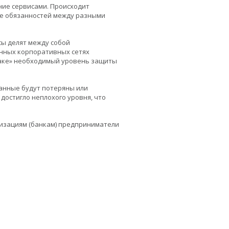
ие сервисами. Происходит
е обязанностей между разными
сы делят между собой
онных корпоративных сетях
блаке» необходимый уровень защиты
данные будут потеряны или
достигло неплохого уровня, что
низациям (банкам) предприниматели