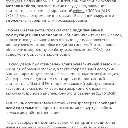
доступа
на одну дверь. Наши инженеры проложили около
50
метров кабеля
, включая витую пару для подключения
считывателя и специализированный
кабель
КПСВВнг(А)-LS
2х2х1,5 для электромагнитного замка. Все линии
аккуратно
уложены
в кабель-канал и промаркированы.
Ключевым элементом проекта стало
подключение и
коммутация контроллера
: он объединил считыватель, замок,
кнопки выхода и аварийного открытия, датчик положения
двери и клеммные коробки в единую систему. Это позволило
обеспечить корректную работу всех элементов СКУД без
задержек и с высокой надежностью.
На саму дверь был установлен
электромагнитный замок
ML-
295AL с L-образным уголком, а также современный доводчик E-
604, что гарантирует плавное закрытие и надежную фиксацию.
Для управления доступом смонтирован бесконтактный
считыватель Matrix-III EH, поддерживающий работу с прокси-
картами, а также кнопки выхода и аварийного открытия,
включая устройство дистанционного управления УДП 513-3М.
Финальным этапом стала настройка контроллера и
проверка
всей системы
: от корректного считывания карт до работы
замка и аварийных сценариев.
После завершения монтажа заказчик, который находится на
нашем
комплексном IT-обслуживании
, получил полностью