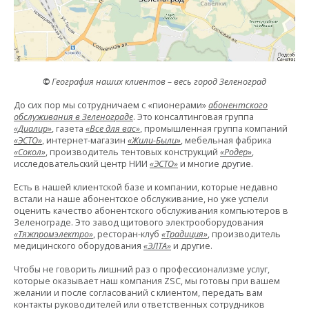
©
География наших клиентов
– весь город Зеленоград
До сих пор мы сотрудничаем с «пионерами»
абонентского
обслуживания в Зеленограде
. Это консалтинговая группа
«Диалир»
, газета
«Все для вас»
, промышленная группа компаний
«ЭСТО»
, интернет-магазин
«Жили-Были»
, мебельная фабрика
«Сокол»
, производитель тентовых конструкций
«Родер»
,
исследовательский центр НИИ
«ЭСТО»
и многие другие.
Есть в нашей клиентской базе и компании, которые недавно
встали на наше абонентское обслуживание, но уже успели
оценить качество абонентского обслуживания компьютеров в
Зеленограде. Это завод щитового электрооборудования
«Тяжпромэлектро»
, ресторан-клуб
«Традиция»
, производитель
медицинского оборудования
«ЭЛТА»
и другие.
Чтобы не говорить лишний раз о профессионализме услуг,
которые оказывает наш компания ZSC, мы готовы при вашем
желании и после согласований с клиентом, передать вам
контакты руководителей или ответственных сотрудников