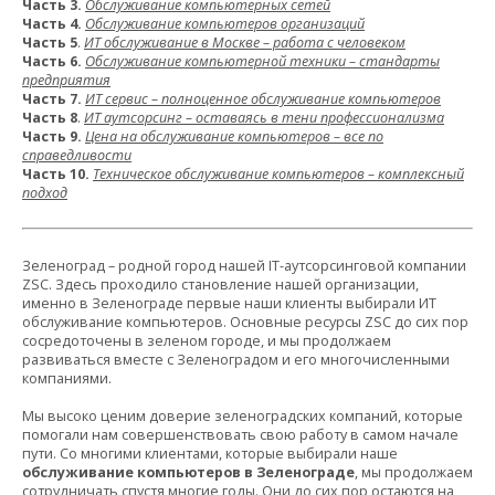
Часть 3.
Обслуживание компьютерных сетей
Часть 4.
Обслуживание компьютеров организаций
Часть 5
.
ИТ обслуживание в Москве – работа с человеком
Часть 6.
Обслуживание компьютерной техники – стандарты
предприятия
Часть 7.
ИТ сервис – полноценное обслуживание компьютеров
Часть 8
.
ИТ аутсорсинг – оставаясь в тени профессионализма
Часть 9.
Цена на обслуживание компьютеров – все по
справедливости
Часть 10.
Техническое обслуживание компьютеров – комплексный
подход
Зеленоград – родной город нашей IT-аутсорсинговой компании
ZSC. Здесь проходило становление нашей организации,
именно в Зеленограде первые наши клиенты выбирали ИТ
обслуживание компьютеров. Основные ресурсы ZSC до сих пор
сосредоточены в зеленом городе, и мы продолжаем
развиваться вместе с Зеленоградом и его многочисленными
компаниями.
Мы высоко ценим доверие зеленоградских компаний, которые
помогали нам совершенствовать свою работу в самом начале
пути. Со многими клиентами, которые выбирали наше
обслуживание компьютеров в Зеленограде
, мы продолжаем
сотрудничать спустя многие годы. Они до сих пор остаются на