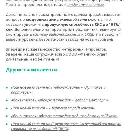
Про этот проект мы подготовили
отдельную статью
.
Дополнительно нашим проектным отделом прорабатывается
вопрос по
модернизации
локальной сети
клиента, что
позволит увеличить
пропускную способность СКС до 10 Гб/
сек
. Дополнительно на территории предприятия планируется
смонтировать
систему видеонаблюдения
и
СКУД
, что позволит
вывести уровень безопасности завода на новый уровень.
Впереди нас ждет множество интересных IT-проектов.
Уверены, наше сотрудничество с ООО «Феникс» будет
длительным и эффективным!
Другие наши клиенты:
Наш новый клиент на IT-обслуживании – «Луптаков и
партнеры»
·
Абонентское IT-обслуживание для «Глобалтехэкспорт»
Наш новый клиент – «Нефтегазстройэксперт»
Абонентское IT-обслуживание для модного дома «Трейдхаус»
Наш новый клиент на IT-аутсорсинге: Экспертный институт
социальных исследований (ЭИСИ)