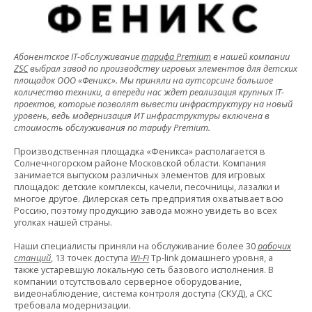
Абонентское IT-обслуживание
тарифа Premium
в нашей компании
ZSC
выбрал завод по производству игровых элементов для детских
площадок ООО «Феникс». Мы приняли на аутсорсинг большое
количество техники, а впереди нас ждет реализация крупных IT-
проектов, которые позволят вывести инфраструктуру на новый
уровень, ведь модернизация ИТ инфраструктуры включена в
стоимость обслуживания по тарифу Premium.
Производственная площадка «Феникса» располагается в
Солнечногорском районе Московской области. Компания
занимается выпуском различных элементов для игровых
площадок: детские комплексы, качели, песочницы, лазалки и
многое другое. Дилерская сеть предприятия охватывает всю
Россию, поэтому продукцию завода можно увидеть во всех
уголках нашей страны.
Наши специалисты приняли на обслуживание более 30
рабочих
станций
, 13 точек доступа
Wi-Fi
Tp-link домашнего уровня, а
также устаревшую локальную сеть базового исполнения. В
компании отсутствовало серверное оборудование,
видеонаблюдение, система контроля доступа (СКУД), а СКС
требовала модернизации.