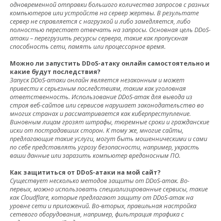
одновременной отправки большого количества запросов с разных
компьютеров или устройств на сервер жертвы. В результате
сервер не справляется с нагрузкой и либо замедляется, либо
полностью перестает отвечать на запросы. Основная цель DDoS-
атаки – перегрузить ресурсы сервера, такие как пропускная
способность сети, память или процессорное время.
Можно ли запустить DDoS-атаку онлайн самостоятельно и
какие будут последствия?
Запуск DDoS-атаки онлайн является незаконным и может
привести к серьезным последствиям, таким как уголовная
ответственность. Использование DDoS-атак для вывода из
строя веб-сайтов или сервисов нарушает законодательство во
многих странах и рассматривается как киберпреступление.
Виновным лицам грозят штрафы, тюремные сроки и гражданские
иски от пострадавших сторон. К тому же, многие сайты,
предлагающие такие услуги, могут быть мошенническими и сами
по себе представлять угрозу безопасности, например, украсть
ваши данные или заразить компьютер вредоносным ПО.
Как защититься от DDoS-атаки на мой сайт?
Существует несколько методов защиты от DDoS-атак. Во-
первых, можно использовать специализированные сервисы, такие
как Cloudflare, которые предлагают защиту от DDoS-атак на
уровне сети и приложений. Во-вторых, правильная настройка
сетевого оборудования, например, фильтрация трафика с