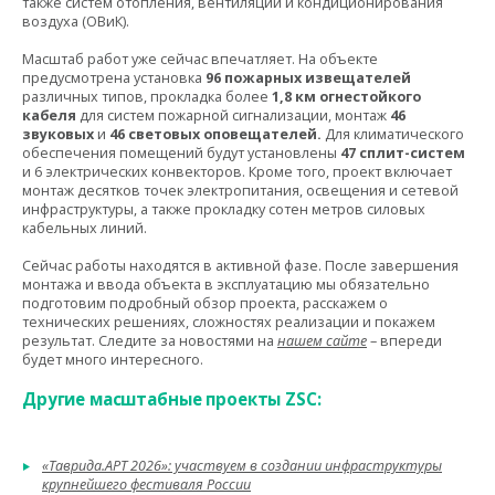
также систем отопления, вентиляции и кондиционирования
воздуха (ОВиК).
Масштаб работ уже сейчас впечатляет. На объекте
предусмотрена установка
96 пожарных извещателей
различных типов, прокладка более
1,8 км огнестойкого
кабеля
для систем пожарной сигнализации, монтаж
46
звуковых
и
46 световых оповещателей.
Для климатического
обеспечения помещений будут установлены
47 сплит-систем
и 6 электрических конвекторов. Кроме того, проект включает
монтаж десятков точек электропитания, освещения и сетевой
инфраструктуры, а также прокладку сотен метров силовых
кабельных линий.
Сейчас работы находятся в активной фазе. После завершения
монтажа и ввода объекта в эксплуатацию мы обязательно
подготовим подробный обзор проекта, расскажем о
технических решениях, сложностях реализации и покажем
результат. Следите за новостями на
нашем сайте
– впереди
будет много интересного.
Другие масштабные проекты ZSC:
«Таврида.АРТ 2026»: участвуем в создании инфраструктуры
крупнейшего фестиваля России