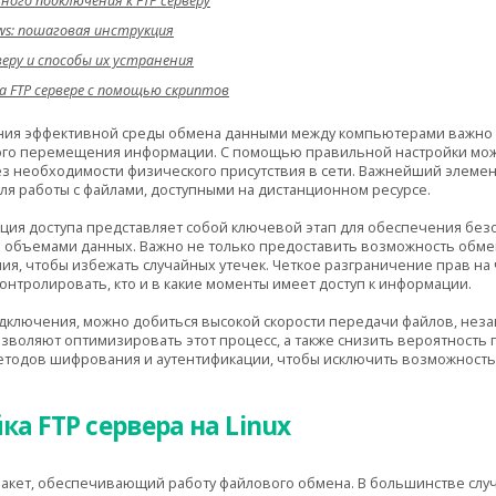
ого подключения к FTP серверу
ws: пошаговая инструкция
веру и способы их устранения
 FTP сервере с помощью скриптов
ния эффективной среды обмена данными между компьютерами важно 
го перемещения информации. С помощью правильной настройки мож
з необходимости физического присутствия в сети. Важнейший элемент
для работы с файлами, доступными на дистанционном ресурсе.
ция доступа представляет собой ключевой этап для обеспечения безо
объемами данных. Важно не только предоставить возможность обмен
ия, чтобы избежать случайных утечек. Четкое разграничение прав на 
онтролировать, кто и в какие моменты имеет доступ к информации.
ключения, можно добиться высокой скорости передачи файлов, неза
зволяют оптимизировать этот процесс, а также снизить вероятность 
методов шифрования и аутентификации, чтобы исключить возможност
ка FTP сервера на Linux
пакет, обеспечивающий работу файлового обмена. В большинстве случа