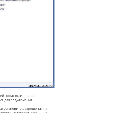
сей происходит через
ься для подключения.
иси установите разрешения на
еленным каталогам, ограничив