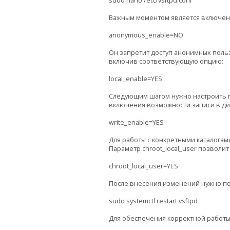
sudo nano /etc/vsftpd.conf
Важным моментом является включени
anonymous_enable=NO
Он запретит доступ анонимных поль
включив соответствующую опцию:
local_enable=YES
Следующим шагом нужно настроить пр
включения возможности записи в ди
write_enable=YES
Для работы с конкретными каталогам
Параметр chroot_local_user позволит
chroot_local_user=YES
После внесения изменений нужно пе
sudo systemctl restart vsftpd
Для обеспечения корректной работы 