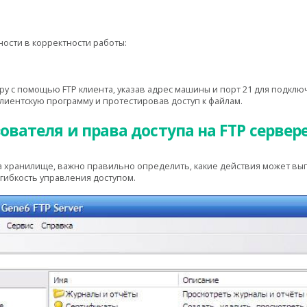
ности в корректности работы:
у с помощью FTP клиента, указав адрес машины и порт 21 для подклю
лиентскую программу и протестировав доступ к файлам.
ователя и права доступа на FTP сервер
а хранилище, важно правильно определить, какие действия может вы
гибкость управления доступом.