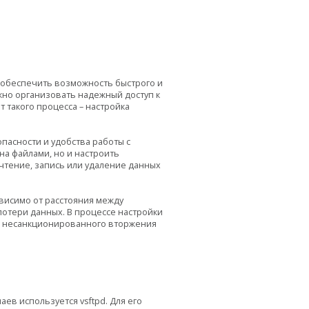
обеспечить возможность быстрого и
но организовать надежный доступ к
 такого процесса – настройка
пасности и удобства работы с
а файлами, но и настроить
чтение, запись или удаление данных
висимо от расстояния между
потери данных. В процессе настройки
ь несанкционированного вторжения
ев используется vsftpd. Для его