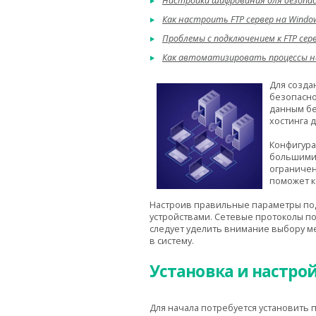
Настройка шифрования для безопасн
Как настроить FTP сервер на Windo
Проблемы с подключением к FTP сер
Как автоматизировать процессы на
Для созда
безопасно
данным бе
хостинга 
Конфигура
большими 
ограничен
поможет к
Настроив правильные параметры под
устройствами. Сетевые протоколы по
следует уделить внимание выбору 
в систему.
Установка и настрой
Для начала потребуется установить 