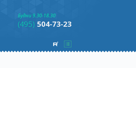
Будни 9.30-18.30
(495)
504-73-23