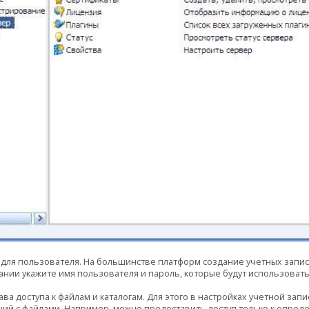
ь для пользователя. На большинстве платформ создание учетных запи
нии укажите имя пользователя и пароль, которые будут использоват
а доступа к файлам и каталогам. Для этого в настройках учетной зап
ий с файлами. Например, можно предоставить доступ только к опред