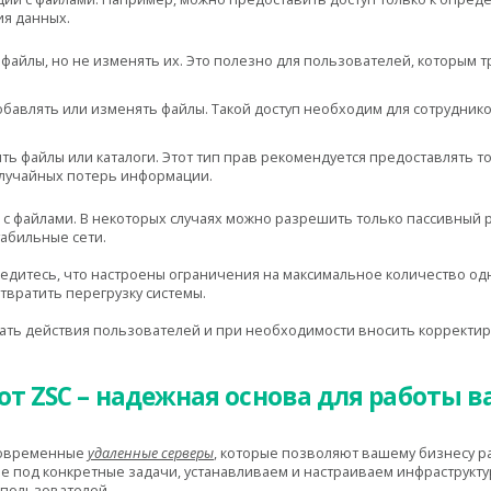
я данных.
айлы, но не изменять их. Это полезно для пользователей, которым т
бавлять или изменять файлы. Такой доступ необходим для сотрудник
ть файлы или каталоги. Этот тип прав рекомендуется предоставлять т
случайных потерь информации.
 с файлами. В некоторых случаях можно разрешить только пассивный
абильные сети.
убедитесь, что настроены ограничения на максимальное количество 
твратить перегрузку системы.
ать действия пользователей и при необходимости вносить корректиро
т ZSC – надежная основа для работы в
современные
удаленные серверы
, которые позволяют вашему бизнесу р
 под конкретные задачи, устанавливаем и настраиваем инфраструкт
 пользователей.