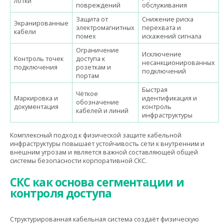
лотки
повреждений
обслуживания
Защита от
Снижение риска
Экранированные
электромагнитных
перехвата и
кабели
помех
искажений сигнала
Ограничение
Исключение
Контроль точек
доступа к
несанкционированных
подключения
розеткам и
подключений
портам
Быстрая
Чёткое
Маркировка и
идентификация и
обозначение
документация
контроль
кабелей и линий
инфраструктуры
Комплексный подход к физической защите кабельной
инфраструктуры повышает устойчивость сети к внутренним и
внешним угрозам и является важной составляющей общей
системы безопасности корпоративной СКС.
СКС как основа сегментации и
контроля доступа
Структурированная кабельная система создаёт физическую