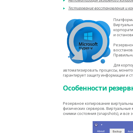
Автоматизация резервного копиро
Тестирование восстановления и к
Платф
орма
Виртуальн
корпорати
и останов
Резервное
восстанов
Правильна
Для корпо
автоматизировать процессы, монито
гарантирует защиту информации и с
Особенности резерв
Резервное копирование виртуальных
физических серверов. Виртуальные 
снимки состояния (snapshots), и все