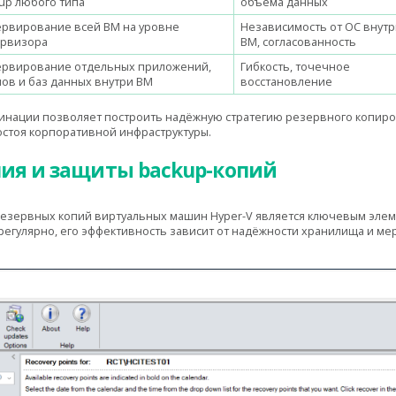
up любого типа
объёма данных
рвирование всей ВМ на уровне
Независимость от ОС внутр
ервизора
ВМ, согласованность
ервирование отдельных приложений,
Гибкость, точечное
ов и баз данных внутри ВМ
восстановление
инации позволяет построить надёжную стратегию резервного копиро
стоя корпоративной инфраструктуры.
ия и защиты backup-копий
резервных копий виртуальных машин Hyper-V является ключевым эле
 регулярно, его эффективность зависит от надёжности хранилища и м