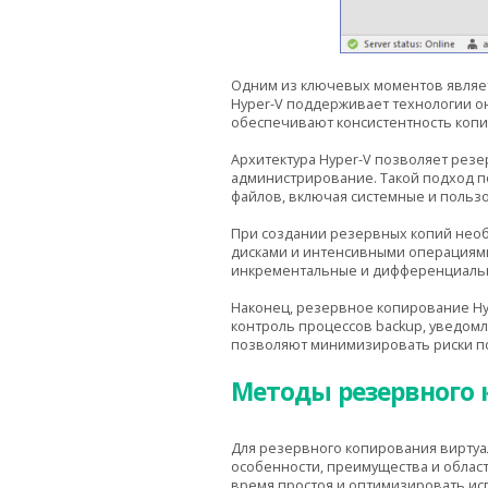
Одним из ключевых моментов являе
Hyper-V поддерживает технологии он
обеспечивают консистентность копии
Архитектура Hyper-V позволяет резе
администрирование. Такой подход п
файлов, включая системные и польз
При создании резервных копий необ
дисками и интенсивными операциями
инкрементальные и дифференциальн
Наконец, резервное копирование Hy
контроль процессов backup, уведом
позволяют минимизировать риски по
Методы резервного 
Для резервного копирования виртуа
особенности, преимущества и облас
время простоя и оптимизировать ис