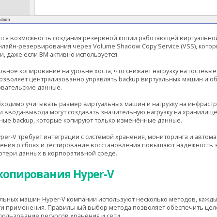
тся возможность создания резервной копии работающей виртуальной
лайн-резервирования через Volume Shadow Copy Service (VSS), кото
, даже если ВМ активно используется.
рвное копирование на уровне хоста, что снижает нагрузку на гостев
озволяет централизованно управлять backup виртуальных машин и об
овательские данные.
ходимо учитывать размер виртуальных машин и нагрузку на инфрастру
 ввода-вывода могут создавать значительную нагрузку на хранилище 
ые backup, которые копируют только изменённые данные.
per-V требует интеграции с системой хранения, мониторинга и автом
ления о сбоях и тестирование восстановления повышают надёжность
тери данных в корпоративной среде.
копирования Hyper-V
льных машин Hyper-V компании используют несколько методов, кажды
ти применения. Правильный выбор метода позволяет обеспечить цел
пользование ресурсов хранения и сети.