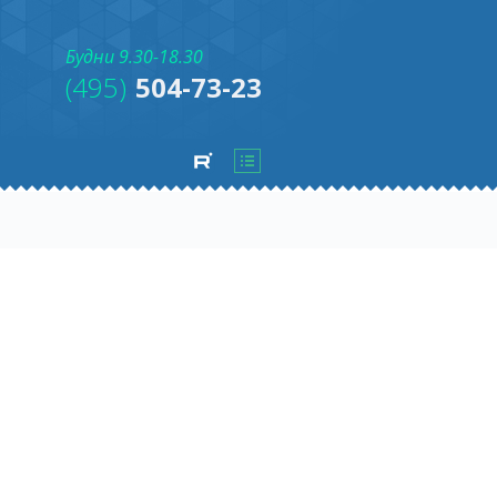
Будни 9.30-18.30
(495)
504-73-23