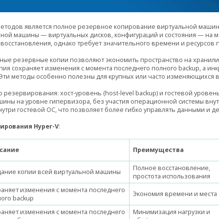
етодов является полное резервное копирование виртуальной машины (
ьной машины — виртуальных дисков, конфигураций и состояния — на м
восстановления, однако требует значительного времени и ресурсов 
ые резервные копии позволяют экономить пространство на хранилищ
ия сохраняет изменения с момента последнего полного backup, а ин
 Эти методы особенно полезны для крупных или часто изменяющихся 
резервирования: хост-уровень (host-level backup) и гостевой уровень 
шины на уровне гипервизора, без участия операционной системы вну
три гостевой ОС, что позволяет более гибко управлять данными и д
ирования Hyper-V
:
сание
Преимущества
Полное восстановление,
дание копии всей виртуальной машины
простота использования
аняет изменения с момента последнего
Экономия времени и места
ого backup
аняет изменения с момента последнего
Минимизация нагрузки и