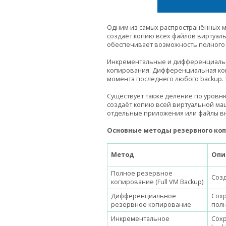
Одним из самых распространённых м
создаёт копию всех файлов виртуал
обеспечивает возможность полного 
Инкрементальные и дифференциальн
копирования. Дифференциальная коп
момента последнего любого backup.
Существует также деление по уровню 
создаёт копию всей виртуальной ма
отдельные приложения или файлы вну
Основные методы резервного коп
Метод
Опи
Полное резервное
Соз
копирование (Full VM Backup)
Дифференциальное
Сохр
резервное копирование
полн
Инкрементальное
Сохр