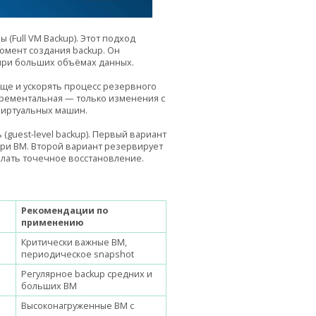
Full VM Backup). Этот подход
омент создания backup. Он
при больших объёмах данных.
е и ускорять процесс резервного
крементальная — только изменения с
виртуальных машин.
(guest-level backup). Первый вариант
три ВМ. Второй вариант резервирует
елать точечное восстановление.
Рекомендации по
применению
Критически важные ВМ,
периодическое snapshot
Регулярное backup средних и
больших ВМ
Высоконагруженные ВМ с