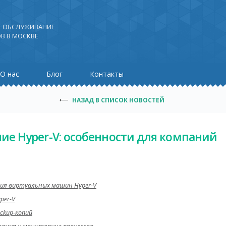
Е ОБСЛУЖИВАНИЕ
В В МОСКВЕ
О нас
Блог
Контакты
НАЗАД В СПИСОК НОВОСТЕЙ
ие Hyper-V: особенности для компаний
ния виртуальных машин Hyper-V
per-V
ckup-копий