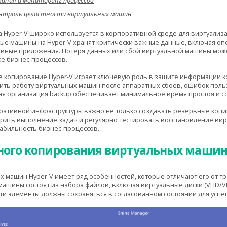
вания и мониторинг процессов
онтроль целостности виртуальных машин
 Hyper-V широко используется в корпоративной среде для виртуализ
ые машины на Hyper-V хранят критически важные данные, включая оп
вные приложения. Потеря данных или сбой виртуальной машины може
ке бизнес-процессов.
 копирование Hyper-V играет ключевую роль в защите информации к
ить работу виртуальных машин после аппаратных сбоев, ошибок поль
я организация backup обеспечивает минимальное время простоя и с
ративной инфраструктуры важно не только создавать резервные копии
рить выполнение задач и регулярно тестировать восстановление вир
табильность бизнес-процессов.
ного копирования виртуальных машин
 машин Hyper-V имеет ряд особенностей, которые отличают его от 
машины состоят из набора файлов, включая виртуальные диски (VHD/V
 эти элементы должны сохраняться в согласованном состоянии для усп