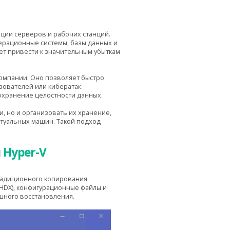
ации серверов и рабочих станций.
ерационные системы, базы данных и
т привести к значительным убыткам
омпании. Оно позволяет быстро
зователей или кибератак.
охранение целостности данных.
, но и организовать их хранение,
туальных машин. Такой подход
 Hyper-V
традиционного копирования
HDX), конфигурационные файлы и
ешного восстановления.