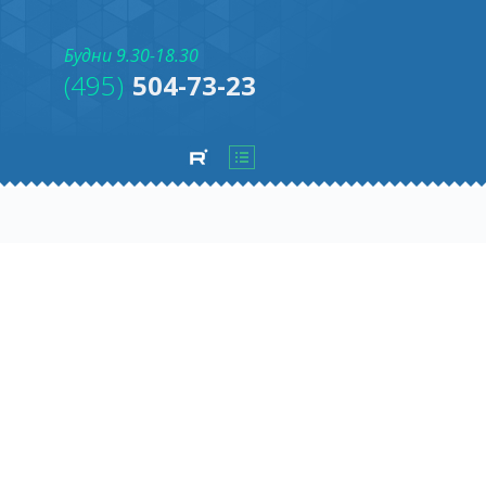
Будни 9.30-18.30
(495)
504-73-23