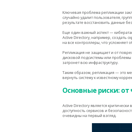
Ключевая проблема репликации заклю
случайно удалит пользователя, груп
результате восстановить данные бе
Еще один важный аспект — киберата
Active Directory, например, создат
на все контроллеры, что усложняет 
Репликация не защищает и от поврежд
дисковой подсистемы или проблемы 
затронет всю инфраструктуру.
Таким образом, репликация — это м
вернуть систему к известному коррек
Основные риски: от 
Active Directory является критичес
доступность сервисов и безопасность
очевидны на первый взгляд.