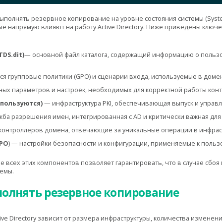
олнять резервное копирование на уровне состояния системы (System 
е напрямую влияют на работу Active Directory. Ниже приведены ключ
TDS.dit)
— основной файл каталога, содержащий информацию о пользо
тся групповые политики (GPO) и сценарии входа, используемые в доме
ых параметров и настроек, необходимых для корректной работы кон
спользуются)
— инфраструктура PKI, обеспечивающая выпуск и управ
ба разрешения имен, интегрированная с AD и критически важная для
онтроллеров домена, отвечающие за уникальные операции в инфрас
GPO
) — настройки безопасности и конфигурации, применяемые к поль
всех этих компонентов позволяет гарантировать, что в случае сбоя 
темы.
полнять резервное копирование
ve Directory зависит от размера инфраструктуры, количества изменен