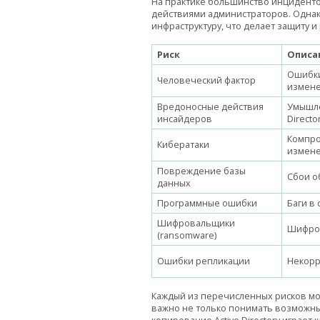
На практике большинство инциденто
действиями администраторов. Однак
инфраструктуру, что делает защиту и
Риск
Описа
Ошибки
Человеческий фактор
измене
Вредоносные действия
Умышле
инсайдеров
Directo
Компро
Кибератаки
измене
Повреждение базы
Сбои о
данных
Программные ошибки
Баги в
Шифровальщики
Шифров
(ransomware)
Ошибки репликации
Некорр
Каждый из перечисленных рисков мо
важно не только понимать возможны