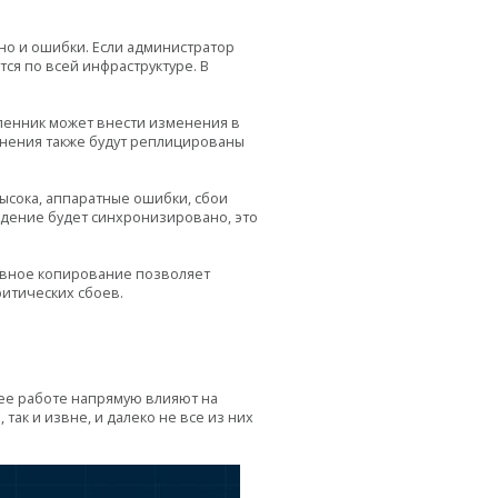
но и ошибки. Если администратор
ся по всей инфраструктуре. В
ленник может внести изменения в
менения также будут реплицированы
высока, аппаратные ошибки, сбои
ждение будет синхронизировано, это
ервное копирование позволяет
ритических сбоев.
 ее работе напрямую влияют на
так и извне, и далеко не все из них