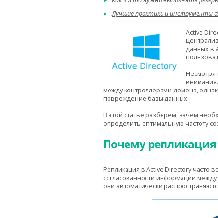
Как часто нужно выполнять резерв
Лучшие практики и инструменты для 
Active Di
централиз
данных в 
пользоват
Несмотря 
внимания.
между контроллерами домена, однако
повреждение базы данных.
В этой статье разберем, зачем необх
определить оптимальную частоту со
Почему репликация A
Репликация в Active Directory част
согласованности информации между к
они автоматически распространяются