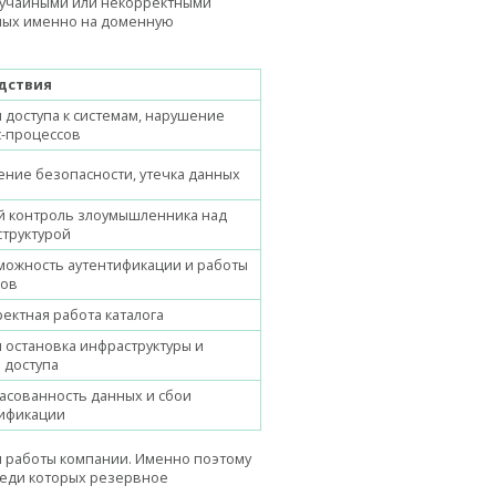
случайными или некорректными
нных именно на доменную
дствия
 доступа к системам, нарушение
-процессов
ние безопасности, утечка данных
 контроль злоумышленника над
труктурой
ожность аутентификации и работы
сов
ектная работа каталога
 остановка инфраструктуры и
 доступа
асованность данных и сбои
тификации
и работы компании. Именно поэтому
реди которых резервное