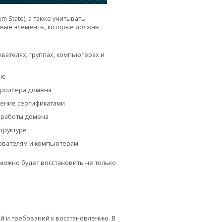
State), а также учитывать
евые элементы, которые должны
вателях, группах, компьютерах и
не
троллера домена
ление сертификатами
 работы домена
труктуре
зователям и компьютерам
можно будет восстановить не только
ий и требований к восстановлению. В