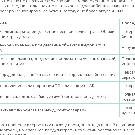
в связано не с техническими сбоями, а с человеческим фактором — 
о в последние годы значительно выросла доля кибератак, направле
 резервное копирование Active Directory еще более актуальными.
ние
После
 администраторов: удаление пользователей, групп, OU или
Потеря
ние прав доступа
бизнес
нное изменение или удаление объектов внутри Active
Наруше
ry
метация домена, внедрение вредоносных учетных записей,
Полный
ние политик
инфрас
Невозм
борудования, ошибки дисков или некорректные обновления
серви
 обновлениях или стороннем ПО, влияющем на AD
Некорр
Полная
ание системных файлов и служб контроллеров домена
потеря
Несогл
ектная синхронизация между контроллерами
аутен
жет привести к серьезным последствиям, вплоть до полной остановк
е угрозы, но и заранее предусмотреть механизмы восстановления, с