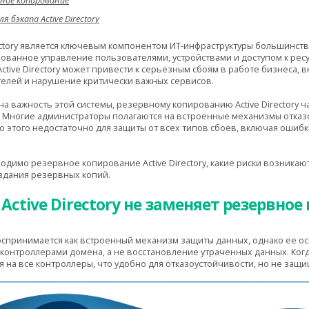
ное копирование
бэкапа Active Directory
rectory является ключевым компонентом ИТ-инфраструктуры большинст
ованное управление пользователями, устройствами и доступом к рес
Active Directory может привести к серьезным сбоям в работе бизнеса
елей и нарушение критически важных сервисов.
на важность этой системы, резервному копированию Active Directory ч
 Многие администраторы полагаются на встроенные механизмы отказо
 этого недостаточно для защиты от всех типов сбоев, включая ошиб
одимо резервное копирование Active Directory, какие риски возникают
здания резервных копий.
ctive Directory не заменяет резервно
о воспринимается как встроенный механизм защиты данных, однако ее 
онтроллерами домена, а не восстановление утраченных данных. Когд
 на все контроллеры, что удобно для отказоустойчивости, но не защи