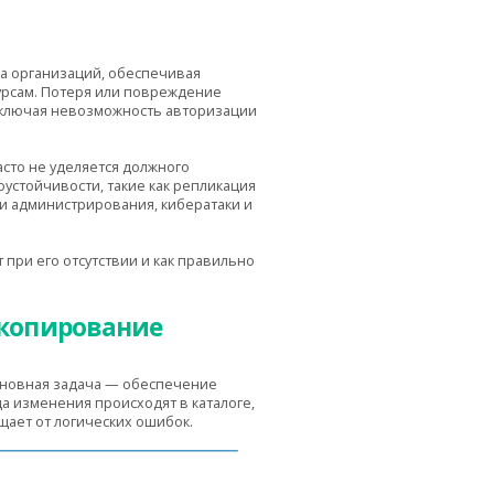
ва организаций, обеспечивая
урсам. Потеря или повреждение
, включая невозможность авторизации
асто не уделяется должного
устойчивости, такие как репликация
ки администрирования, кибератаки и
 при его отсутствии и как правильно
е копирование
основная задача — обеспечение
а изменения происходят в каталоге,
щает от логических ошибок.