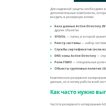
Для надежной защиты необходимо вып
дополнительные компоненты, которы
входить в резервную копию:
База данных Active Directory (N
других объектах
SYSVOL
— папка, в которой храня
Реестр системы
— набор системн
Службы сертификатов (если и
DNS-зоны Active Directory
— служ
Роли FSMO
— специальные роли к
Объекты групповых политик (
Комплексное резервное копирование 
данные, но и логику работы всей сис
Как часто нужно вы
Частота резервного копирования Acti