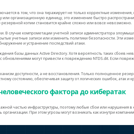
чается в том, что она тиражирует не только корректные изменения, 
пу или организационную единицу, это изменение быстро распространит
з резервной копии становится крайне сложно или вовсе невозможно.
ки. В случае компрометации учетной записи администратора злоумыш
ь скрытые учетные записи или изменить политики безопасности. Эти из
обнаружение и устранение последствий атаки.
ения базы данных Active Directory. Хотя вероятность таких сбоев не
с обновлениями могут привести к повреждению NTDS.dit. Если повре
еханизм доступности, а не восстановления. Только полноценное рез
тному состоянию, обеспечивая защиту от логических ошибок, атак и к
человеческого фактора до кибератак
ки важной частью инфраструктуры, поэтому любые сбои или нарушения в
 организации. При этом угрозы могут возникать как изнутри компании, 