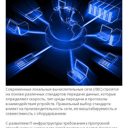
Современные локальные вычислительные сети (ЛВС) строятся
на основе различных стандартов передачи данных, которые
определяют скорость, тип среды передачи и протоколы
взаимодействия устройств. Правильный выбор стандарта
влияет на производительность сети, её масштабируемость и
совместимость с оборудованием.
С развитием IT-инфраструктуры требования к пропускной