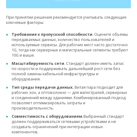
При принятии решения рекомендуется учитывать следующие
ключевые факторы:
Требования к пропускной способности
. Оцените объёмы
передаваемых данных, количество пользователей и
используемые сервисы. Для рабочих мест часто достаточно
1G, тогда как серверные и магистральные сегменты требуют
10G и выше.
Масштабируемость сети
. Стандарт должен иметь запас
по скорости и поддерживать дальнейший рост сети без
полной замены кабельной инфраструктуры и
оборудования.
Тип среды передачи данных.
Витая пара подходит для
рабочих зон, а оптоволокно — для магистралей, серверных
и соединений между зданиями. Комбинированный подход
позволяет оптимизировать затраты и
производительность.
Совместимость с оборудованием.
Выбранный стандарт
должен поддерживаться сетевыми устройствами и не
создавать ограничений при интеграции новых
компонентов.