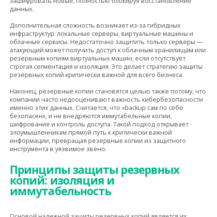
зашифровать новые, полностью блокируя восстановление
данных.
Дополнительная сложность возникает из-за гибридных
инфраструктур: локальные серверы, виртуальные машины и
облачные сервисы. Недостаточно защитить только серверы —
атакующий может получить доступ к облачным хранилищам или
резервным копиям виртуальных машин, если отсутствует
строгая сегментация и изоляция. Это делает стратегию защиты
резервных копий критически важной для всего бизнеса.
Наконец, резервные копии становятся целью также потому, что
компании часто недооценивают важность кибербезопасности
именно этих данных. Считается, что «backup сам по себе
безопасен», и не внедряются иммутабельные копии,
шифрование и контроль доступа. Такой подход открывает
злоумышленникам прямой путь к критически важной
информации, превращая резервные копии из защитного
инструмента в уязвимое звено.
Принципы защиты резервных
копий: изоляция и
иммутабельность
Основой надежной защиты резервных копий является их