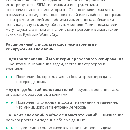
интегрируются с SIEM-системами и инструментами
централизованного мониторинга. Это позволяет выявлять
аномалии в поведении пользователей или в работе программ
— например, резкий рост объема измененных файлов или
попытки доступа к иммутабельным копиям. Такие показатели
могут служить ранним сигналом атаки программ-вымогателей,
таких как Ryuk или WannaCry.
Расширенный список методов мониторинга и
обнаружения аномалий
– Централизованный мониторинг резервного копирования
— контроль выполнения задач, состояния серверов и
хранилищ.
Позволяет быстро выявлять сбои и предотвращать
потерю данных.
– Аудит действий пользователей
— журналирование всех
операций с резервными копиями.
Позволяет отслеживать доступ, изменения и удаления,
что минимизирует внутренние угрозы.
– Анализ аномалий в объеме и частоте копий
— выявление
резкого роста или падения объема данных.
Служит сигналом возможной атаки шифровальщика