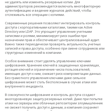
не удалять или изменять резервные копии. Для
администраторов рекомендуется включать многофакторную
аутентификацию и ведение журналов действий, чтобы
отслеживать все операции с копиями.
Современные решения позволяют интегрировать контроль
доступа с корпоративными каталогами, такими как Active
Directory или LDAP. Это упрощает управление учетными
записями и ролями, минимизирует риск ошибки при
назначении прав и обеспечивает централизованный аудит.
Важно также периодически проверять актуальность учетных
записей и права доступа, особенно при смене сотрудников или
структурных изменений в компании.
Особое внимание стоит уделять управлению ключами
шифрования. Хранение ключей в защищенных хранилищах,
ротация ключей и ограничение числа пользователей,
имеющих доступ к ним, снижает риск компрометации данных.
Без грамотного управления ключами даже сильное
шифрование может стать бесполезным в случае атаки или
внутреннего инцидента.
В совокупности шифрование и контроль доступа создают
многоуровневую защиту резервных копий. Даже при попытке
атаки на серверы или облачные репозитории злоумышленник
не сможет получить доступ к данным, а компания сохраняет