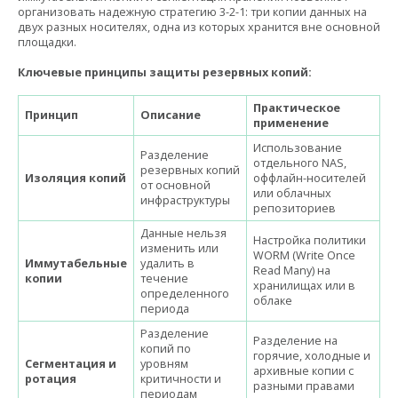
организовать надежную стратегию 3-2-1: три копии данных на
двух разных носителях, одна из которых хранится вне основной
площадки.
Ключевые принципы защиты резервных копий:
Практическое
Принцип
Описание
применение
Использование
Разделение
отдельного NAS,
резервных копий
Изоляция копий
оффлайн-носителей
от основной
или облачных
инфраструктуры
репозиториев
Данные нельзя
Настройка политики
изменить или
WORM (Write Once
Иммутабельные
удалить в
Read Many) на
копии
течение
хранилищах или в
определенного
облаке
периода
Разделение
Разделение на
копий по
горячие, холодные и
Сегментация и
уровням
архивные копии с
ротация
критичности и
разными правами
периодам